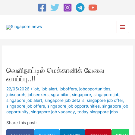
Post
navigation
Main
Menu
வெளிநாட்டில் மெக்கானிக் வேலை
வாய்ப்பு..!!
22/05/2026
/
job
,
job alert
,
joboffers
,
jobopportunities
,
jobsearch
,
jobseekers
,
sgtamilan
,
singapore
,
singapore job
,
singapore job alert
,
singapore job details
,
singapore job offer
,
singapore job offers
,
singapore job opportunities
,
singapore job
opportunity
,
singapore job vacancy
,
today singapore jobs
Share this post: