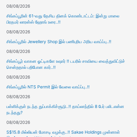
08/08/2026
சிங்கப்பூரின் 61-வது தேசிய தினக் கொண்டாட்டம்: இன்று மாலை
பிரதமர் லாரன்ஸ் ஹோங் உரை..!!
08/08/2026
சிங்கப்பூரில் Jewellery Shop இல் பணிபுரிய அரிய வாய்ப்பு..!!
08/08/2026
சிங்கப்பூர் வாகன ஓட்டிகளே உஷார் !! டயரில் சாவியை வைத்துவிட்டுச்
சென்றதால் பறிபோன கார்..!!
08/08/2026
சிங்கப்பூரில் NTS Permit இல் வேலை வாய்ப்பு..!!
08/08/2026
பள்ளிக்குள் நடந்த துப்பாக்கிச்சூடு..!! தாய்லாந்தில் 8 பேர் பலி..என்ன
நடந்தது?
08/08/2026
S$15.8 மில்லியன் மோசடி வழக்கு..!! Sakae Holdings முன்னாள்