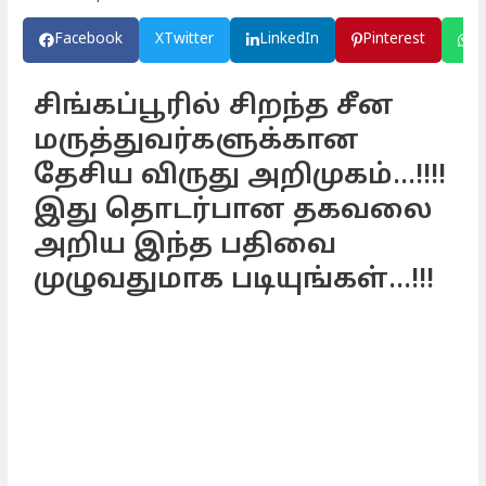
Facebook
X
Twitter
LinkedIn
Pinterest
W
சிங்கப்பூரில் சிறந்த சீன
மருத்துவர்களுக்கான
தேசிய விருது அறிமுகம்...!!!!
இது தொடர்பான தகவலை
அறிய இந்த பதிவை
முழுவதுமாக படியுங்கள்...!!!