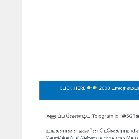
CLICK HERE
2000 டாலர் சம்ப
அனுப்ப வேண்டிய Telegram id :
@SGTa
உங்களால் எங்களின் டெலெக்ராம் id 
கொடுக்கப்பட்டுள்ள QR code scan செய