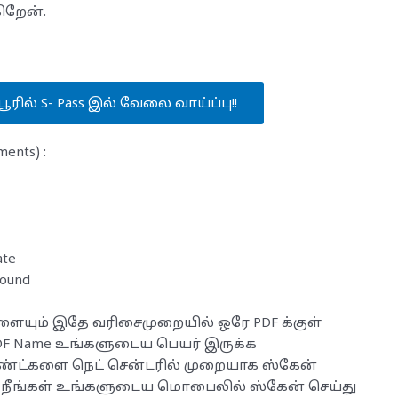
ிறேன்.
பூரில் S- Pass இல் வேலை வாய்ப்பு!!
nts) :
ate
round
ளையும் இதே வரிசைமுறையில் ஒரே PDF க்குள்
PDF Name உங்களுடைய பெயர் இருக்க
ண்ட்களை நெட் சென்டரில் முறையாக ஸ்கேன்
். நீங்கள் உங்களுடைய மொபைலில் ஸ்கேன் செய்து