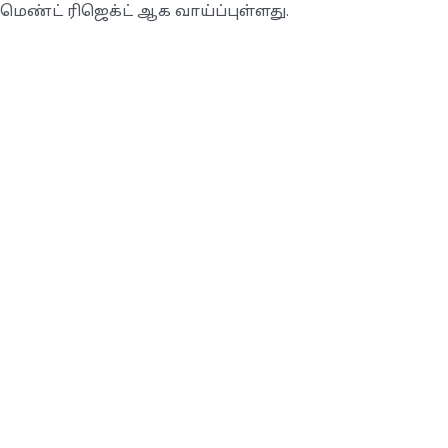
ெண்ட் ரிஜெக்ட் ஆக வாய்ப்புள்ளது.