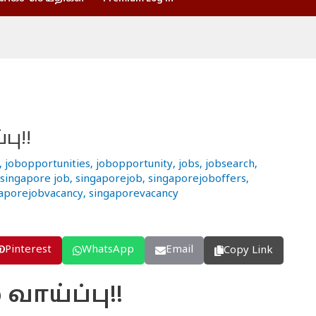
பு!!
,
jobopportunities
,
jobopportunity
,
jobs
,
jobsearch
,
singapore job
,
singaporejob
,
singaporejoboffers
,
aporejobvacancy
,
singaporevacancy
Pinterest
WhatsApp
Email
Copy Link
வாய்ப்பு!!