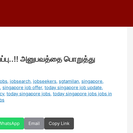
்ப்பு..!! அனுபவத்தை பொறுத்து
jobs
,
jobsearch
,
jobseekers
,
sgtamilan
,
singapore
,
,
singapore job offer
,
today singapore job update
,
cy
,
today singapore jobs
,
today singapore jobs jobs in
bs
WhatsApp
Email
Copy Link