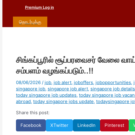
Premium Log in
தொடர்புக்கு
சிங்கப்பூரில் சூப்பரவைசர் வேலை வாய
சம்பளம் வழங்கப்படும்..!!
08/06/2026
/
job
,
job alert
,
joboffers
,
jobopportunities
,
singapore job
,
singapore job alert
,
singapore job details
today singapore job updates
,
today singapore job vacan
abroad
,
today singapore jobs update
,
todaysingapore jo
Share this post:
Facebook
X
Twitter
LinkedIn
Pinterest