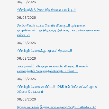
06/08/2026
சிங்கப்பூரில் S Pass இல் வேலை வாய்ப்பு..!!
06/08/2026
தெம்பனிஸில் நடந்த கொடூர விபத்து..!! குற்றத்தை
ஒப்புக்கொண்ட ஓட்டுநருக்கு நீதிமன்றம் வழங்கிய தண்டனை
என்ன..??
06/08/2026
சிங்கப்பூர் வேலைக்கு ஆட்கள் தேவை..!!
06/08/2026
பான் ஐலண்ட் விரைவுச் சாலையில் விபத்து..!! காவல்
வாகனத்தின் பின்புறத்தில் மோதிய டாக்சி..!!
06/08/2026
சிங்கப்பூர் வேலை வாய்ப்பு..!! 1985 இல் பிறந்தவர்கள் முதல்
அப்ளை செய்யலாம்..!!
06/08/2026
ரோந்து பணியில் இருந்த காவல்துறையினரிடம் சிக்கிய 37