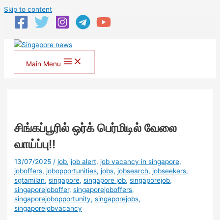
Skip to content
Main Menu
சிங்கப்பூரில் ஒர்க் பெர்மிடில் வேலை
வாய்ப்பு!!
13/07/2025
/
job
,
job alert
,
job vacancy in singapore
,
joboffers
,
jobopportunities
,
jobs
,
jobsearch
,
jobseekers
,
sgtamilan
,
singapore
,
singapore job
,
singaporejob
,
singaporejoboffer
,
singaporejoboffers
,
singaporejobopportunity
,
singaporejobs
,
singaporejobvacancy