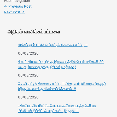
Post navigation
←
Previous Post
Next Post
→
அதிகம் வாசிக்கப்பட்டவை
சிங்கப்பூரில் PCM பெர்மீட்டில் வேலை வாய்ப்பு..!!
06/08/2026
ஸ்கூட் விமானம் குறித்த இணையத்தில் பொய் பதிவு..!! 20
வயது இளைஞருக்கு நீதிமன்ற உத்தரவு!
06/08/2026
வெளிநாட்டில் வேலை வாய்ப்பு..!! அனுபவம் இல்லாதவர்களும்
இந்த வேலைக்கு விண்ணப்பிக்கலாம்..!!
06/08/2026
மலேசியாவில் மின்சிகரெட் புகையிலை கடத்தல்..!! பல
மில்லியன் ரிங்கிட் பொருட்கள் பறிமுதல்..!!