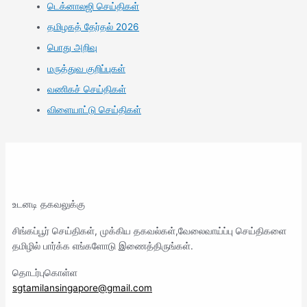
டெக்னாலஜி செய்திகள்
தமிழகத் தேர்தல் 2026
பொது அறிவு
மருத்துவ குறிப்புகள்
வணிகச் செய்திகள்
விளையாட்டு செய்திகள்
உடனடி தகவலுக்கு
சிங்கப்பூர் செய்திகள், முக்கிய தகவல்கள்,வேலைவாய்ப்பு செய்திகளை
தமிழில் பார்க்க எங்களோடு இணைத்திருங்கள்.
தொடர்புகொள்ள
sgtamilansingapore@gmail.com