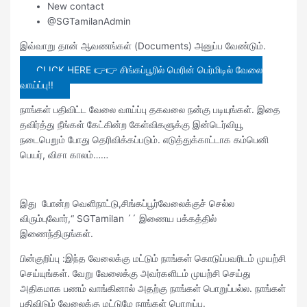
New contact
@SGTamilanAdmin
இவ்வாறு தான் ஆவணங்கள் (Documents) அனுப்ப வேண்டும்.
CLICK HERE 👉👉 சிங்கப்பூரில் மெரின் பெர்மிடில் வேலை
வாய்ப்பு!!
நாங்கள் பதிவிட்ட வேலை வாய்ப்பு தகவலை நன்கு படியுங்கள். இதை
தவிர்த்து நீங்கள் கேட்கின்ற கேள்விகளுக்கு இன்டெர்வியூ
நடைபெறும் போது தெரிவிக்கப்படும். எடுத்துக்காட்டாக கம்பெனி
பெயர், விசா காலம்……
இது போன்ற வெளிநாட்டு,சிங்கப்பூர்வேலைக்குச் செல்ல
விரும்புவோர்,“ SGTamilan ´´ இணைய பக்கத்தில்
இணைந்திருங்கள்.
பின்குறிப்பு :இந்த வேலைக்கு மட்டும் நாங்கள் கொடுப்பவரிடம் முயற்சி
செய்யுங்கள். வேறு வேலைக்கு அவர்களிடம் முயற்சி செய்து
அதிகமாக பணம் வாங்கினால் அதற்கு நாங்கள் பொறுப்பல்ல. நாங்கள்
பதிவிடும் வேலைக்கு மட்டுமே நாங்கள் பொறுப்பு.