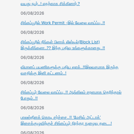
வயது நபர்..! எதற்காக சிக்கினார்.?
06/08/2026
சிங்கப்பூரில் Work Permit -இல் வேலை வாய்ப்பு..!!
06/08/2026
சிங்கப்பூரில் நீங்கள் பிளாக் லிஸ்டில்(Block List)
இருக்கீங்களா..?? இந்த பதிவு உங்களுக்கானது..!!
06/08/2026
விமானப் பயணிகளுக்கு புதிய ஷாக்..!!இலவசமாக இருந்த
வசதிக்கு இனி கட்டணம்..!
06/08/2026
சிங்கப்பூர் வேலை வாய்ப்பு..!! ஆங்கிலம் சரளமாக தெரிந்தால்
போதும்..!!
06/08/2026
பாலஸ்தீனக் கொடி சர்ச்சை..!! ‘மேசிவ் அட்டாக்’
இசைக்குழுவிற்குச் சிங்கப்பூர் நிரந்தர நுழைவு தடை..!
06/08/2026