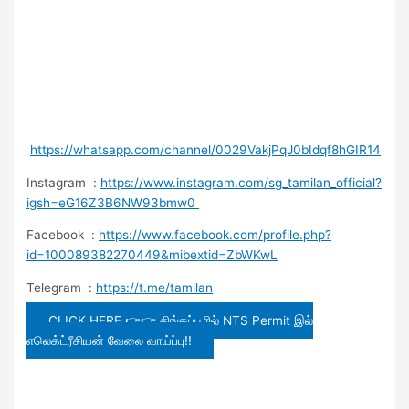
https://whatsapp.com/channel/0029VakjPqJ0bIdqf8hGIR14
Instagram :
https://www.instagram.com/sg_tamilan_official?
igsh=eG16Z3B6NW93bmw0
Facebook :
https://www.facebook.com/profile.php?
id=100089382270449&mibextid=ZbWKwL
Telegram :
https://t.me/tamilan
CLICK HERE 👉👉 சிங்கப்பூரில் NTS Permit இல்
எலெக்ட்ரீசியன் வேலை வாய்ப்பு!!