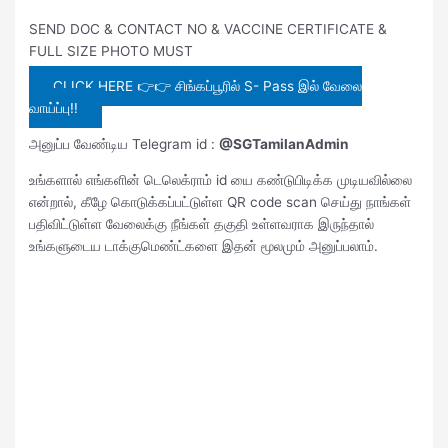
SEND DOC & CONTACT NO & VACCINE CERTIFICATE &
FULL SIZE PHOTO MUST
CLICK HERE 👉👉 சிங்கப்பூரில் S- Pass இல் வேலை
வாய்ப்பு!!
அனுப்ப வேண்டிய Telegram id :
@SGTamilanAdmin
உங்களால் எங்களின் டெலெக்ராம் id யை கண்டுபிடிக்க முடியவில்லை
என்றால், கீழே கொடுக்கப்பட்டுள்ள QR code scan செய்து நாங்கள்
பதிவிட்டுள்ள வேலைக்கு நீங்கள் தகுதி உள்ளவராக இருந்தால்
உங்களுடைய டாக்குமெண்ட்களை இதன் மூலமும் அனுப்பலாம்.