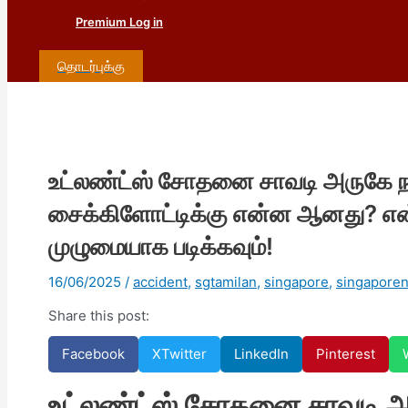
Premium Log in
தொடர்புக்கு
உட்லண்ட்ஸ் சோதனை சாவடி அருகே நடந
சைக்கிளோட்டிக்கு என்ன ஆனது? என
முழுமையாக படிக்கவும்!
16/06/2025
/
accident
,
sgtamilan
,
singapore
,
singapore
Share this post:
Facebook
X
Twitter
LinkedIn
Pinterest
உட்லண்ட்ஸ் சோதனை சாவடி அரு