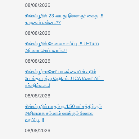
08/08/2026
சிங்கப்பூரில் 23 வயது இளைஞர் கைது..!!
காரணம் என்ன..??
08/08/2026
சிங்கப்பூரில் வேலை வாய்ப்பு..!! U-Turn
அப்ளை செய்யலாம்..!!
08/08/2026
சிங்கப்பூர்-மலேசியா எல்லையில் கடும்
போக்குவரத்து நெரிசல்..! ICA வெளியிட்ட
எச்சரிக்கை..!
08/08/2026
சிங்கப்பூரில் மாதம் ரூ.1.50 லட்சத்திற்கும்
அதிகமாக சம்பளம் வாங்கும் வேலை
வாய்ப்பு..!!
08/08/2026