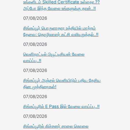
உங்களிடம் Skilled Certificate உள்ளதா.??
அப்போ இந்த வேலை உங்களுக்கு தான்..!!
07/08/2026
சிங்கப்பூர் பொருளாதார உத்தியில் மாற்றம்
தேவை: தொழிலாளர் கட்சி வலியுறுத்தல்..!!
07/08/2026
வெளிநாட்டில் பியூட்டிசியன் வேலை
வாய்ப்பு..!!
07/08/2026
சிங்கப்பூர் அஞ்சல் வெளியிடும் புதிய தேசிய
தின முத்திரைகள்!
07/08/2026
சிங்கப்பூரில் E Pass இல் வேலை வாய்ப்பு..!!
07/08/2026
சிங்கப்பூரில் கிச்சனர் சாலை கொலை