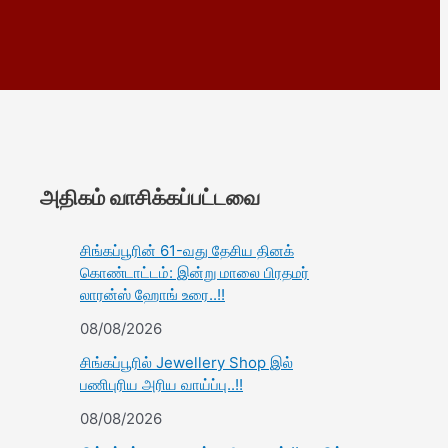
அதிகம் வாசிக்கப்பட்டவை
சிங்கப்பூரின் 61-வது தேசிய தினக்
கொண்டாட்டம்: இன்று மாலை பிரதமர்
லாரன்ஸ் ஹோங் உரை..!!
08/08/2026
சிங்கப்பூரில் Jewellery Shop இல்
பணிபுரிய அரிய வாய்ப்பு..!!
08/08/2026