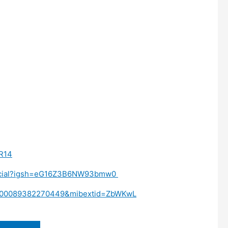
IR14
fficial?igsh=eG16Z3B6NW93bmw0
d=100089382270449&mibextid=ZbWKwL