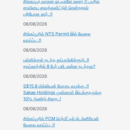
சிங்கப்பூர் வாகன ஓட்டிகளே உஷார் !! டயரில்
சாவியை வைத்துவிட்டுச் சென்றதால்
பறிபோன கார்..!!
08/08/2026
சிங்கப்பூரில் NTS Permit இல் வேலை
வாய்ப்பு..!!
08/08/2026
பள்ளிக்குள் நடந்த துப்பாக்கிச்சூடு..!!
தாய்லாந்தில் 8 பேர் பலி..என்ன நடந்தது?
08/08/2026
S$15.8 மில்லியன் மோசடி வழக்கு..!!
Sakae Holdings முன்னாள் இயக்குநருக்கு
10½ ஆண்டு சிறை..!
08/08/2026
சிங்கப்பூரில் PCM பெர்மீட்டில் டெக்னீசியன்
வேலை வாய்ப்பு..!!