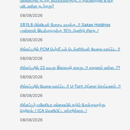
பள்ளிக்குள் நடந்த துப்பாக்கிச்சூடு..!! தாய்லாந்தில் 8 பேர்
பலி..என்ன நடந்தது?
08/08/2026
S$15.8 மில்லியன் மோசடி வழக்கு..!! Sakae Holdings
முன்னாள் இயக்குநருக்கு 10½ ஆண்டு சிறை..!
08/08/2026
சிங்கப்பூரில் PCM பெர்மீட்டில் டெக்னீசியன் வேலை வாய்ப்பு..!!
08/08/2026
சிங்கப்பூரில் 23 வயது இளைஞர் கைது..!! காரணம் என்ன..??
08/08/2026
சிங்கப்பூரில் வேலை வாய்ப்பு..!! U-Turn அப்ளை செய்யலாம்..!!
08/08/2026
சிங்கப்பூர்-மலேசியா எல்லையில் கடும் போக்குவரத்து
நெரிசல்..! ICA வெளியிட்ட எச்சரிக்கை..!
08/08/2026