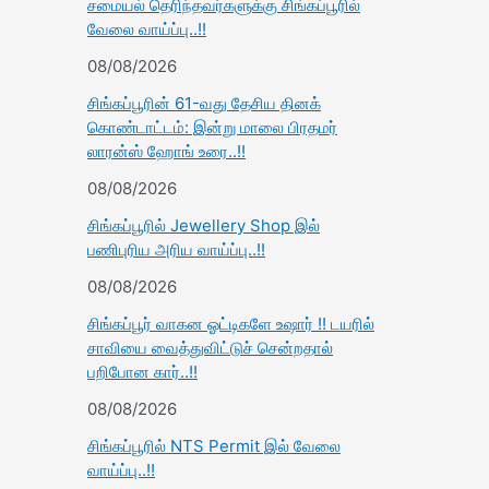
சமையல் தெரிந்தவர்களுக்கு சிங்கப்பூரில்
வேலை வாய்ப்பு..!!
08/08/2026
சிங்கப்பூரின் 61-வது தேசிய தினக்
கொண்டாட்டம்: இன்று மாலை பிரதமர்
லாரன்ஸ் ஹோங் உரை..!!
08/08/2026
சிங்கப்பூரில் Jewellery Shop இல்
பணிபுரிய அரிய வாய்ப்பு..!!
08/08/2026
சிங்கப்பூர் வாகன ஓட்டிகளே உஷார் !! டயரில்
சாவியை வைத்துவிட்டுச் சென்றதால்
பறிபோன கார்..!!
08/08/2026
சிங்கப்பூரில் NTS Permit இல் வேலை
வாய்ப்பு..!!