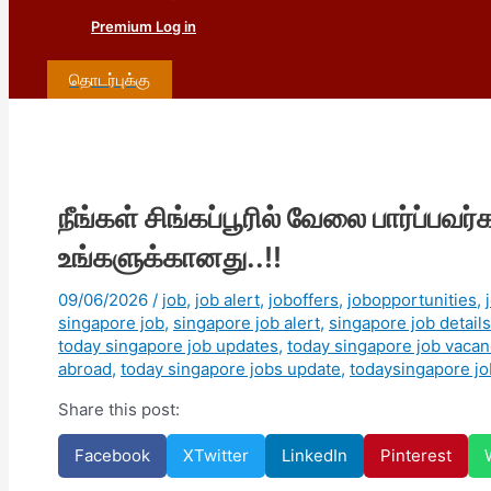
Premium Log in
தொடர்புக்கு
நீங்கள் சிங்கப்பூரில் வேலை பார்ப்பவ
உங்களுக்கானது..!!
09/06/2026
/
job
,
job alert
,
joboffers
,
jobopportunities
,
singapore job
,
singapore job alert
,
singapore job details
today singapore job updates
,
today singapore job vacan
abroad
,
today singapore jobs update
,
todaysingapore jo
Share this post:
Facebook
X
Twitter
LinkedIn
Pinterest