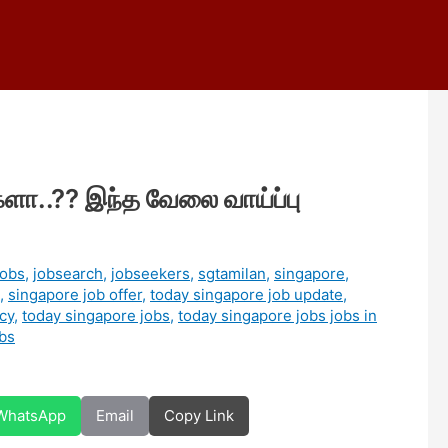
ர்களா..?? இந்த வேலை வாய்ப்பு
jobs
,
jobsearch
,
jobseekers
,
sgtamilan
,
singapore
,
,
singapore job offer
,
today singapore job update
,
cy
,
today singapore jobs
,
today singapore jobs jobs in
bs
WhatsApp
Email
Copy Link