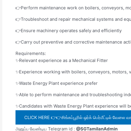
👉Perform maintenance work on boilers, conveyors, mot
👉Troubleshoot and repair mechanical systems and eq
👉Ensure machinery operates safely and efficiently
👉Carry out preventive and corrective maintenance acti
Requirements:
✨Relevant experience as a Mechanical Fitter
✨Experience working with boilers, conveyors, motors, v
✨Waste Energy Plant experience prefer
✨Able to perform maintenance and troubleshooting in
✨Candidates with Waste Energy Plant experience will be g
CLICK HERE 👉👉சிங்கப்பூரில் ஒர்க் பெர்மீட்டில் வேலை வாய்
அனுப்ப வேண்டிய Telegram id :
@SGTamilanAdmin