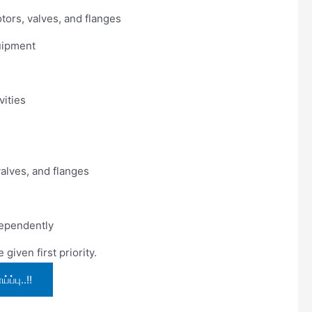
ors, valves, and flanges
uipment
vities
alves, and flanges
dependently
iven first priority.
ப்பு..!!