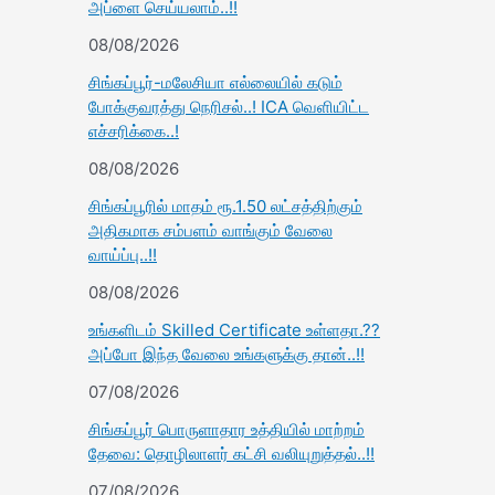
அப்ளை செய்யலாம்..!!
08/08/2026
சிங்கப்பூர்-மலேசியா எல்லையில் கடும்
போக்குவரத்து நெரிசல்..! ICA வெளியிட்ட
எச்சரிக்கை..!
08/08/2026
சிங்கப்பூரில் மாதம் ரூ.1.50 லட்சத்திற்கும்
அதிகமாக சம்பளம் வாங்கும் வேலை
வாய்ப்பு..!!
08/08/2026
உங்களிடம் Skilled Certificate உள்ளதா.??
அப்போ இந்த வேலை உங்களுக்கு தான்..!!
07/08/2026
சிங்கப்பூர் பொருளாதார உத்தியில் மாற்றம்
தேவை: தொழிலாளர் கட்சி வலியுறுத்தல்..!!
07/08/2026