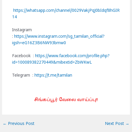
https://whatsapp.com/channel/0029VakjPqJ0bIdqf8hGIR
14
Instagram
:
https://www.instagram.com/sg_tamilan_official?
igsh=eG16Z3B6NW93bmw0
Facebook :
https://www.facebook.com/profile.php?
id=100089382270449&mibextid=ZbWKwL
Telegram :
https://t.me/tamilan
சிங்கப்பூர் வேலை வாய்ப்பு!!
←
Previous Post
Next Post
→