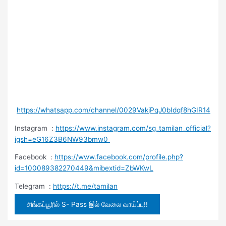
https://whatsapp.com/channel/0029VakjPqJ0bIdqf8hGIR14
Instagram :
https://www.instagram.com/sg_tamilan_official?
igsh=eG16Z3B6NW93bmw0
Facebook :
https://www.facebook.com/profile.php?
id=100089382270449&mibextid=ZbWKwL
Telegram :
https://t.me/tamilan
சிங்கப்பூரில் S- Pass இல் வேலை வாய்ப்பு!!