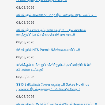
மாலை பிரதமர் லாரன்ஸ் ஹோங் உரை..!!
08/08/2026
சிங்கப்பூரில் Jewellery Shop இல் பணிபுரிய அரிய வாய்ப்பு..!!
08/08/2026
சிங்கப்பூர் வாகன ஓட்டிகளே உஷார் !! டயரில் சாவியை
வைத்துவிட்டுச் சென்றதால் பறிபோன கார்..!!
08/08/2026
சிங்கப்பூரில் NTS Permit இல் வேலை வாய்ப்பு..!!
08/08/2026
பள்ளிக்குள் நடந்த துப்பாக்கிச்சூடு..!! தாய்லாந்தில் 8 பேர்
பலி..என்ன நடந்தது?
08/08/2026
S$15.8 மில்லியன் மோசடி வழக்கு..!! Sakae Holdings
முன்னாள் இயக்குநருக்கு 10½ ஆண்டு சிறை..!
08/08/2026
சிங்கப்பூரில் PCM பெர்மீட்டில் டெக்னீசியன் வேலை வாய்ப்பு..!!