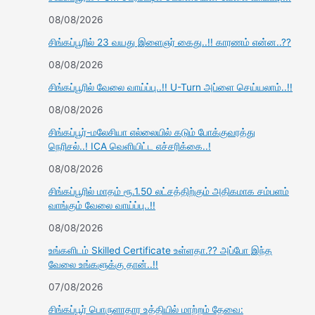
08/08/2026
சிங்கப்பூரில் 23 வயது இளைஞர் கைது..!! காரணம் என்ன..??
08/08/2026
சிங்கப்பூரில் வேலை வாய்ப்பு..!! U-Turn அப்ளை செய்யலாம்..!!
08/08/2026
சிங்கப்பூர்-மலேசியா எல்லையில் கடும் போக்குவரத்து
நெரிசல்..! ICA வெளியிட்ட எச்சரிக்கை..!
08/08/2026
சிங்கப்பூரில் மாதம் ரூ.1.50 லட்சத்திற்கும் அதிகமாக சம்பளம்
வாங்கும் வேலை வாய்ப்பு..!!
08/08/2026
உங்களிடம் Skilled Certificate உள்ளதா.?? அப்போ இந்த
வேலை உங்களுக்கு தான்..!!
07/08/2026
சிங்கப்பூர் பொருளாதார உத்தியில் மாற்றம் தேவை: