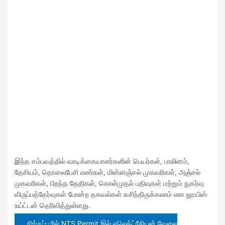
இந்த சம்பவத்தில் வாடிக்கையாளர்களின் பெயர்கள், பாலினம்,
தேசியம், தொலைபேசி எண்கள், மின்னஞ்சல் முகவரிகள், அஞ்சல்
முகவரிகள், பிறந்த தேதிகள், கொள்முதல் பதிவுகள் மற்றும் நுகர்வு
விருப்பத்தேர்வுகள் போன்ற தகவல்கள் கசிந்திருக்கலாம் என லூயிஸ்
உய்ட்டன் தெரிவித்துள்ளது.
சிங்கப்பூரில் NTS Permit இல் எலெக்ட்ரீசியன் வேலை