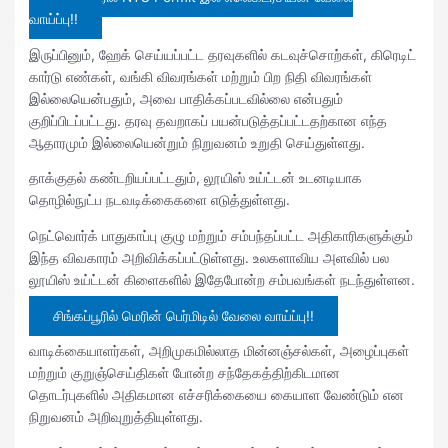
வாய்ப்பு!!
இருப்பினும், ஹேக் செய்யப்பட்ட தரவுகளில் கடவுச்சொற்கள், கிரெடிட்
கார்டு எண்கள், வங்கி விவரங்கள் மற்றும் பிற நிதி விவரங்கள்
இல்லையென்பதும், அவை பாதிக்கப்படவில்லை என்பதும்
குறிப்பிடப்பட்டது. தரவு தவறாகப் பயன்படுத்தப்பட்டதற்கான எந்த
ஆதாரமும் இல்லையென்றும் நிறுவனம் உறுதி செய்துள்ளது.
தாக்குதல் கண்டறியப்பட்டதும், லூயிஸ் உய்ட்டன் உடனடியாக
தொழில்நுட்ப நடவடிக்கைகளை எடுத்துள்ளது.
நெட்வொர்க் பாதுகாப்பு குழு மற்றும் சம்பந்தப்பட்ட அதிகாரிகளுக்கும்
இந்த விவகாரம் அறிவிக்கப்பட்டுள்ளது. உலகளாவிய அளவில் பல
லூயிஸ் உய்ட்டன் கிளைகளில் இதேபோன்ற சம்பவங்கள் நடந்துள்ளன.
சிங்கப்பூரில் மெரின் பெர்மிடில் வேலை வாய்ப்பு!!
வாடிக்கையாளர்கள், அறிமுகமில்லாத மின்னஞ்சல்கள், அழைப்புகள்
மற்றும் குறுஞ்செய்திகள் போன்ற சந்தேகத்திற்கிடமான
தொடர்புகளில் அதிகமான எச்சரிக்கையை கையாள வேண்டும் என
நிறுவனம் அறிவுறுத்தியுள்ளது.