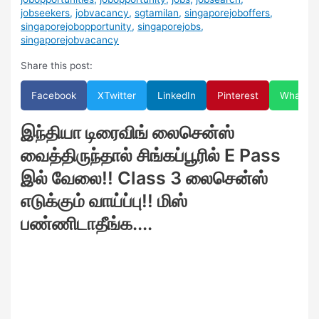
jobseekers
,
jobvacancy
,
sgtamilan
,
singaporejoboffers
,
singaporejobopportunity
,
singaporejobs
,
singaporejobvacancy
Share this post:
Facebook
X
Twitter
LinkedIn
Pinterest
WhatsA
இந்தியா டிரைவிங் லைசென்ஸ்
வைத்திருந்தால் சிங்கப்பூரில் E Pass
இல் வேலை!! Class 3 லைசென்ஸ்
எடுக்கும் வாய்ப்பு!! மிஸ்
பண்ணிடாதீங்க....