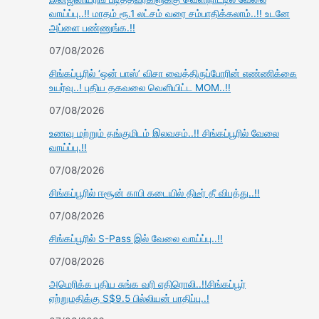
வாய்ப்பு..!! மாதம் ரூ.1 லட்சம் வரை சம்பாதிக்கலாம்..!! உடனே
அப்ளை பண்ணுங்க.!!
07/08/2026
சிங்கப்பூரில் ‘ஒன் பாஸ்’ விசா வைத்திருப்போரின் எண்ணிக்கை
உயர்வு..! புதிய தகவலை வெளியிட்ட MOM..!!
07/08/2026
உணவு மற்றும் தங்குமிடம் இலவசம்..!! சிங்கப்பூரில் வேலை
வாய்ப்பு.!!
07/08/2026
சிங்கப்பூரில் ஈசூன் காபி கடையில் திடீர் தீ விபத்து..!!
07/08/2026
சிங்கப்பூரில் S-Pass இல் வேலை வாய்ப்பு..!!
07/08/2026
அமெரிக்க புதிய சுங்க வரி எதிரொலி..!!சிங்கப்பூர்
ஏற்றுமதிக்கு S$9.5 பில்லியன் பாதிப்பு..!