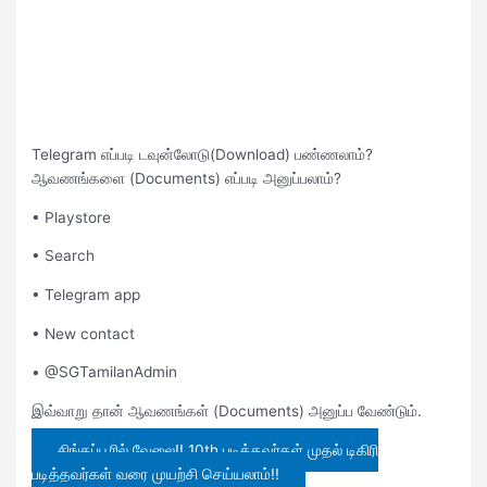
Telegram எப்படி டவுன்லோடு(Download) பண்ணலாம்?
ஆவணங்களை (Documents) எப்படி அனுப்பலாம்?
• Playstore
• Search
• Telegram app
• New contact
• @SGTamilanAdmin
இவ்வாறு தான் ஆவணங்கள் (Documents) அனுப்ப வேண்டும்.
சிங்கப்பூரில் வேலை!! 10th படித்தவர்கள் முதல் டிகிரி
படித்தவர்கள் வரை முயற்சி செய்யலாம்!!