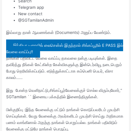
Search
Telegram app
New contact
@SGTamilanAdmin
இவ்வாறு தான் ஆவணங்கள் (Documents) அனுப்ப வேண்டும்.
இந்தியா டிரைவிங் லைசென்ஸ் இருந்தால் சிங்கப்பூரில் E PASS இல்
வேலை வாய்ப்பு!!
நாங்கள் பதிவிட்ட வேலை வாய்ப்பு தகவலை நன்கு படியுங்கள். இதை
தவிர்த்து நீங்கள் கேட்கின்ற கேள்விகளுக்கு இன்டெர்வியூ நடைபெறும்
போது தெரிவிக்கப்படும். எடுத்துக்காட்டாக கம்பெனி பெயர், விசா
காலம்……
இது போன்ற வெளிநாட்டு,சிங்கப்பூர்வேலைக்குச் செல்ல விரும்புவோர்,“
SGTamilan ´´ இணைய பக்கத்தில் இணைந்திருங்கள்.
பின்குறிப்பு :இந்த வேலைக்கு மட்டும் நாங்கள் கொடுப்பவரிடம் முயற்சி
செய்யுங்கள். வேறு வேலைக்கு அவர்களிடம் முயற்சி செய்து அதிகமாக
பணம் வாங்கினால் அதற்கு நாங்கள் பொறுப்பல்ல. நாங்கள் பதிவிடும்
வேலைக்கு மட்டுமே நாங்கள் பொறுப்பு.