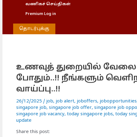
வணிகச் செய்திகள்
Premium Log in
தொடர்புக்கு
உணவுத் துறையில் வேலை 
போதும்..!! நீங்களும் வெள
வாய்ப்பு..!!
26/12/2025
/
job
,
job alert
,
joboffers
,
jobopportunities
singapore job
,
singapore job offer
,
singapore job oppo
singapore job vacancy
,
today singapore jobs
,
today sin
update
Share this post: