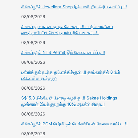
சிங்கப்பூரில் Jewellery Shop இல் பணிபுரிய அரிய வாய்ப்பு..!!
08/08/2026
சிங்கப்பூர் வாகன ஓட்டிகளே உஷார் !! டயரில் சாவியை
வைத்துவிட்டுச் சென்றதால் பறிபோன கார்..!!
08/08/2026
சிங்கப்பூரில் NTS Permit இல் வேலை வாய்ப்பு..!!
08/08/2026
பள்ளிக்குள் நடந்த துப்பாக்கிச்சூடு..!! தாய்லாந்தில் 8 பேர்
பலி..என்ன நடந்தது?
08/08/2026
S$15.8 மில்லியன் மோசடி வழக்கு..!! Sakae Holdings
முன்னாள் இயக்குநருக்கு 10½ ஆண்டு சிறை..!
08/08/2026
சிங்கப்பூரில் PCM பெர்மீட்டில் டெக்னீசியன் வேலை வாய்ப்பு..!!
08/08/2026