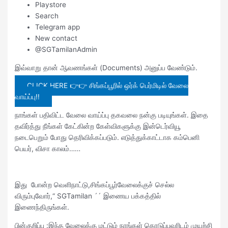
Playstore
Search
Telegram app
New contact
@SGTamilanAdmin
இவ்வாறு தான் ஆவணங்கள் (Documents) அனுப்ப வேண்டும்.
CLICK HERE 👉👉 சிங்கப்பூரில் ஒர்க் பெர்மிடில் வேலை
வாய்ப்பு!!
நாங்கள் பதிவிட்ட வேலை வாய்ப்பு தகவலை நன்கு படியுங்கள். இதை
தவிர்த்து நீங்கள் கேட்கின்ற கேள்விகளுக்கு இன்டெர்வியூ
நடைபெறும் போது தெரிவிக்கப்படும். எடுத்துக்காட்டாக கம்பெனி
பெயர், விசா காலம்……
இது போன்ற வெளிநாட்டு,சிங்கப்பூர்வேலைக்குச் செல்ல
விரும்புவோர்,“ SGTamilan ´´ இணைய பக்கத்தில்
இணைந்திருங்கள்.
பின்குறிப்பு :இந்த வேலைக்கு மட்டும் நாங்கள் கொடுப்பவரிடம் முயற்சி