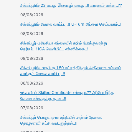
சிங்கப்பூரில் 23 வயது இளைஞர் கைது..!! காரணம் என்ன..??
08/08/2026
சிங்கப்பூரில் வேலை வாய்ப்பு..!! U-Turn அப்ளை செய்யலாம்..!!
08/08/2026
சிங்கப்பூர்-மலேசியா எல்லையில் கடும் போக்குவரத்து
நெரிசல்..! ICA வெளியிட்ட எச்சரிக்கை..!
08/08/2026
சிங்கப்பூரில் மாதம் ரூ.1.50 லட்சத்திற்கும் அதிகமாக சம்பளம்
வாங்கும் வேலை வாய்ப்பு..!!
08/08/2026
உங்களிடம் Skilled Certificate உள்ளதா.?? அப்போ இந்த
வேலை உங்களுக்கு தான்..!!
07/08/2026
சிங்கப்பூர் பொருளாதார உத்தியில் மாற்றம் தேவை:
தொழிலாளர் கட்சி வலியுறுத்தல்..!!