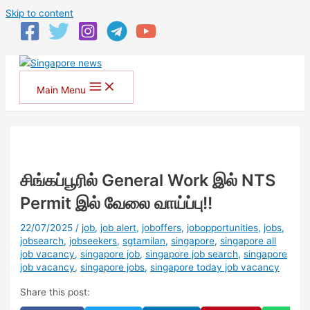
Skip to content
Main Menu
சிங்கப்பூரில் General Work இல் NTS
Permit இல் வேலை வாய்ப்பு!!
22/07/2025
/
job
,
job alert
,
joboffers
,
jobopportunities
,
jobs
,
jobsearch
,
jobseekers
,
sgtamilan
,
singapore
,
singapore all
job vacancy
,
singapore job
,
singapore job search
,
singapore
job vacancy
,
singapore jobs
,
singapore today job vacancy
Share this post: