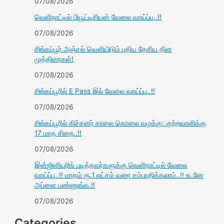
07/08/2026
வெளிநாட்டில் பியூட்டிசியன் வேலை வாய்ப்பு..!!
07/08/2026
சிங்கப்பூர் அஞ்சல் வெளியிடும் புதிய தேசிய தின
முத்திரைகள்!
07/08/2026
சிங்கப்பூரில் E Pass இல் வேலை வாய்ப்பு..!!
07/08/2026
சிங்கப்பூரில் கிச்சனர் சாலை கொலை வழக்கு: குற்றவாளிக்கு
17 மாத சிறை..!!
07/08/2026
இன்ஜினியரிங் படித்தவர்களுக்கு வெளிநாட்டில் வேலை
வாய்ப்பு..!! மாதம் ரூ.1 லட்சம் வரை சம்பாதிக்கலாம்..!! உடனே
அப்ளை பண்ணுங்க.!!
07/08/2026
Categories