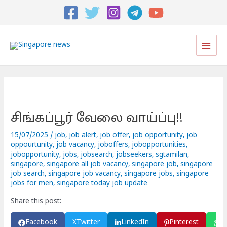
Post
navigation
Main
Men
சிங்கப்பூர் வேலை வாய்ப்பு!!
15/07/2025
/
job
,
job alert
,
job offer
,
job opportunity
,
job
oppourtunity
,
job vacancy
,
joboffers
,
jobopportunities
,
jobopportunity
,
jobs
,
jobsearch
,
jobseekers
,
sgtamilan
,
singapore
,
singapore all job vacancy
,
singapore job
,
singapore
job search
,
singapore job vacancy
,
singapore jobs
,
singapore
jobs for men
,
singapore today job update
Share this post:
Facebook
X
Twitter
LinkedIn
Pinterest
W