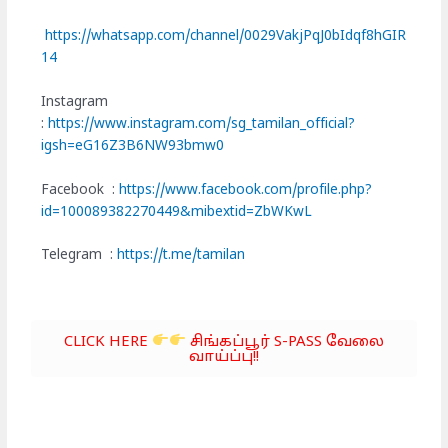
https://whatsapp.com/channel/0029VakjPqJ0bIdqf8hGIR
14
Instagram
:
https://www.instagram.com/sg_tamilan_official?
igsh=eG16Z3B6NW93bmw0
Facebook :
https://www.facebook.com/profile.php?
id=100089382270449&mibextid=ZbWKwL
Telegram :
https://t.me/tamilan
CLICK HERE
சிங்கப்பூர் S-PASS வேலை
வாய்ப்பு!!