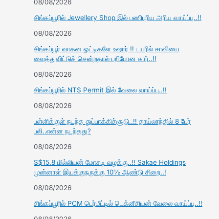
08/08/2026
சிங்கப்பூரில் Jewellery Shop இல் பணிபுரிய அரிய வாய்ப்பு..!!
08/08/2026
சிங்கப்பூர் வாகன ஓட்டிகளே உஷார் !! டயரில் சாவியை
வைத்துவிட்டுச் சென்றதால் பறிபோன கார்..!!
08/08/2026
சிங்கப்பூரில் NTS Permit இல் வேலை வாய்ப்பு..!!
08/08/2026
பள்ளிக்குள் நடந்த துப்பாக்கிச்சூடு..!! தாய்லாந்தில் 8 பேர்
பலி..என்ன நடந்தது?
08/08/2026
S$15.8 மில்லியன் மோசடி வழக்கு..!! Sakae Holdings
முன்னாள் இயக்குநருக்கு 10½ ஆண்டு சிறை..!
08/08/2026
சிங்கப்பூரில் PCM பெர்மீட்டில் டெக்னீசியன் வேலை வாய்ப்பு..!!