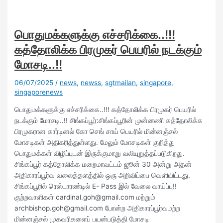
பொதுமக்களுக்கு எச்சரிக்கை..!!!
கத்தோலிக்க பிரமுகர் பெயரில் நடக்கும்
மோசடி..!!
06/07/2025
/
news
,
newss
,
sgtmailan
,
singapore
,
singaporenews
பொதுமக்களுக்கு எச்சரிக்கை..!!! கத்தோலிக்க பிரமுகர் பெயரில்
நடக்கும் மோசடி..!! சிங்கப்பூர்:சிங்கப்பூரின் முன்னணி கத்தோலிக்க
பிரமுகரான கார்டினல் கோ செங் சாய் பெயரில் மின்னஞ்சல்
மோசடிகள் அதிகரித்துள்ளது. மேலும் மோசடிகள் குறித்து
பொதுமக்கள் விழிப்புடன் இருக்குமாறு வலியுறுத்தப்படுகிறது.
சிங்கப்பூர் கத்தோலிக்க மறைமாவட்டம் ஜூன் 30 அன்று அதன்
அதிகாரப்பூர்வ வலைத்தளத்தில் ஒரு அறிவிப்பை வெளியிட்டது.
சிங்கப்பூரில் ரெஸ்டாரண்டில் E- Pass இல் வேலை வாய்ப்பு!!
குற்றவாளிகள் cardinal.goh@gmail.com மற்றும்
archbishop.goh@gmail.com போன்ற அதிகாரப்பூர்வமற்ற
மின்னஞ்சல் முகவரிகளைப் பயன்படுத்தி மோசடி