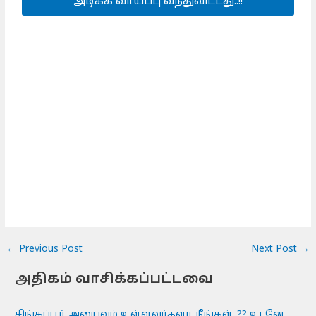
அடிக்க வாய்ப்பு வந்துவிட்டது..!!
←
Previous Post
Next Post
→
அதிகம் வாசிக்கப்பட்டவை
சிங்கப்பூர் அனுபவம் உள்ளவர்களா நீங்கள்..?? உடனே