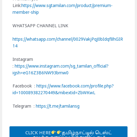
Link:
https://www.sgtamilan.com/product/premium-
member-ship
WHATSAPP CHANNEL LINK
https://whatsapp.com/channel/0029VakjPqJ0bIdqf8hGIR
14
Instagram
:
https://www.instagram.com/sg_tamilan_official?
igsh=eG16Z3B6NW93bmw0
Facebook :
https://www.facebook.com/profile.php?
id=100089382270449&mibextid=ZbWKwL
Telegram :
https://t.me/tamilansg
CLICK HERE
தமிழ்நாட்டில் டெஸ்ட்