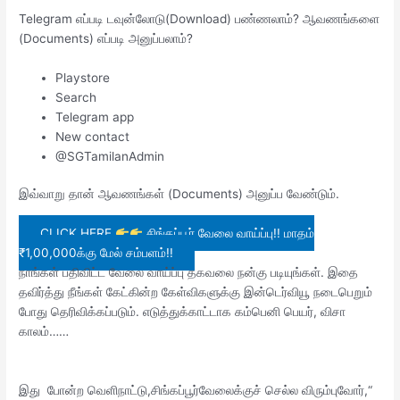
Telegram எப்படி டவுன்லோடு(Download) பண்ணலாம்? ஆவணங்களை
(Documents) எப்படி அனுப்பலாம்?
Playstore
Search
Telegram app
New contact
@SGTamilanAdmin
இவ்வாறு தான் ஆவணங்கள் (Documents) அனுப்ப வேண்டும்.
CLICK HERE
சிங்கப்பூர் வேலை வாய்ப்பு!! மாதம்
₹1,00,000க்கு மேல் சம்பளம்!!
நாங்கள் பதிவிட்ட வேலை வாய்ப்பு தகவலை நன்கு படியுங்கள். இதை
தவிர்த்து நீங்கள் கேட்கின்ற கேள்விகளுக்கு இன்டெர்வியூ நடைபெறும்
போது தெரிவிக்கப்படும். எடுத்துக்காட்டாக கம்பெனி பெயர், விசா
காலம்……
இது போன்ற வெளிநாட்டு,சிங்கப்பூர்வேலைக்குச் செல்ல விரும்புவோர்,“