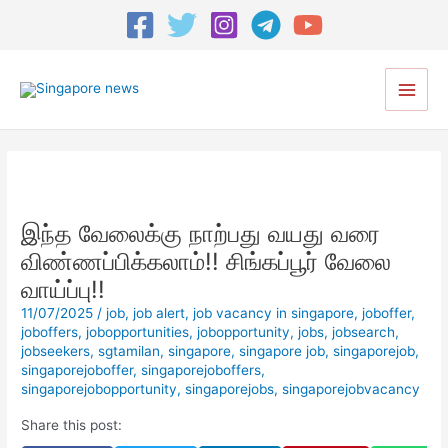
Post
navigation
Main
Men
இந்த வேலைக்கு நாற்பது வயது வரை
விண்ணப்பிக்கலாம்!! சிங்கப்பூர் வேலை
வாய்ப்பு!!
11/07/2025
/
job
,
job alert
,
job vacancy in singapore
,
joboffer
,
joboffers
,
jobopportunities
,
jobopportunity
,
jobs
,
jobsearch
,
jobseekers
,
sgtamilan
,
singapore
,
singapore job
,
singaporejob
,
singaporejoboffer
,
singaporejoboffers
,
singaporejobopportunity
,
singaporejobs
,
singaporejobvacancy
Share this post: