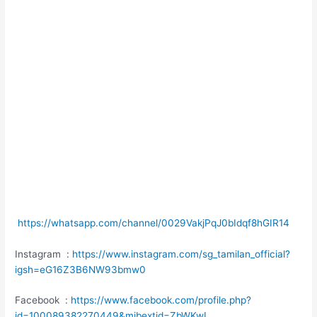
https://whatsapp.com/channel/0029VakjPqJ0bIdqf8hGIR14
Instagram :
https://www.instagram.com/sg_tamilan_official?
igsh=eG16Z3B6NW93bmw0
Facebook :
https://www.facebook.com/profile.php?
id=100089382270449&mibextid=ZbWKwL