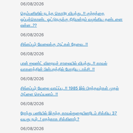
06/08/2026
தெம்பனிஸில் நடந்த கொடூர விபத்து..!! குற்றத்தை
ஒப்புக்கொண்ட ஓட்டுநருக்கு நீதிமன்றம் வழங்கிய தண்டனை
என்ன..??
06/08/2026
சிங்கப்பூர் வேலைக்கு ஆட்கள் தேவை..!!
06/08/2026
பான் ஐலண்ட் விரைவுச் சாலையில் விபத்து..!! காவல்
வாகனத்தின் பின்புறத்தில் மோதிய டாக்சி..!!
06/08/2026
சிங்கப்பூர் வேலை வாய்ப்பு..!! 1985 இல் பிறந்தவர்கள் முதல்
அப்ளை செய்யலாம்..!!
06/08/2026
ரோந்து பணியில் இருந்த காவல்துறையினரிடம் சிக்கிய 37
வயது நபர்..! எதற்காக சிக்கினார்.?
06/08/2026