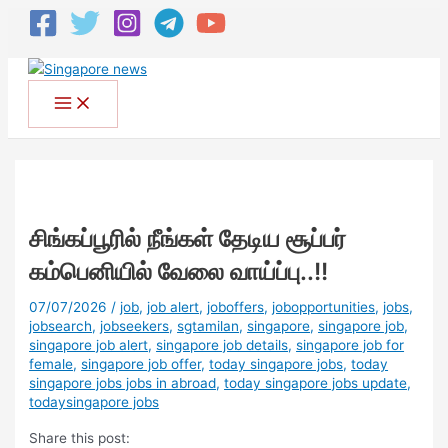
சிங்கப்பூரில் நீங்கள் தேடிய சூப்பர்
கம்பெனியில் வேலை வாய்ப்பு..!!
07/07/2026
/
job
,
job alert
,
joboffers
,
jobopportunities
,
jobs
,
jobsearch
,
jobseekers
,
sgtamilan
,
singapore
,
singapore job
,
singapore job alert
,
singapore job details
,
singapore job for
female
,
singapore job offer
,
today singapore jobs
,
today
singapore jobs jobs in abroad
,
today singapore jobs update
,
todaysingapore jobs
Share this post: