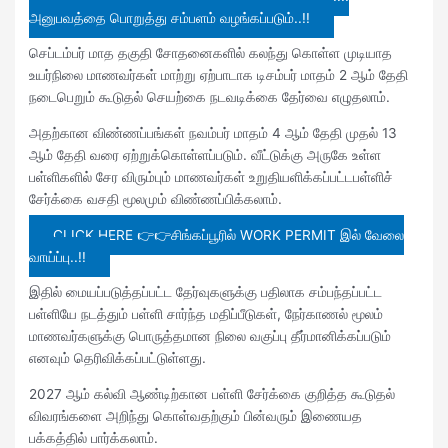
அனுபவத்தை பொறுத்து சம்பளம் வழங்கப்படும்..!!
செப்டம்பர் மாத தகுதி சோதனைகளில் கலந்து கொள்ள முடியாத
உயர்நிலை மாணவர்கள் மாற்று ஏற்பாடாக டிசம்பர் மாதம் 2 ஆம் தேதி
நடைபெறும் கூடுதல் செயற்கை நடவடிக்கை தேர்வை எழுதலாம்.
அதற்கான விண்ணப்பங்கள் நவம்பர் மாதம் 4 ஆம் தேதி முதல் 13
ஆம் தேதி வரை ஏற்றுக்கொள்ளப்படும். வீட்டுக்கு அருகே உள்ள
பள்ளிகளில் சேர விரும்பும் மாணவர்கள் உறுதியளிக்கப்பட்டபள்ளிச்
சேர்க்கை வசதி மூலமும் விண்ணப்பிக்கலாம்.
CLICK HERE 👉👉சிங்கப்பூரில் WORK PERMIT இல் வேலை
வாய்ப்பு..!!
இதில் மையப்படுத்தப்பட்ட தேர்வுகளுக்கு பதிலாக சம்பந்தப்பட்ட
பள்ளியே நடத்தும் பள்ளி சார்ந்த மதிப்பீடுகள், நேர்காணல் மூலம்
மாணவர்களுக்கு பொருத்தமான நிலை வகுப்பு தீர்மானிக்கப்படும்
எனவும் தெரிவிக்கப்பட்டுள்ளது.
2027 ஆம் கல்வி ஆண்டிற்கான பள்ளி சேர்க்கை குறித்த கூடுதல்
விவரங்களை அறிந்து கொள்வதற்கும் பின்வரும் இணையத
பக்கத்தில் பார்க்கலாம்.