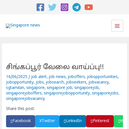
Post
navigation
Main
Men
சிங்கப்பூர் வேலை வாய்ப்பு!!
16/06/2025
/
job alert
,
job news
,
joboffers
,
jobopportunities
,
jobopportunity
,
jobs
,
jobsearch
,
jobseekers
,
jobvacancy
,
sgtamilan
,
singapore
,
singapore job
,
singaporejob
,
singaporejoboffers
,
singaporejobopportunity
,
singaporejobs
,
singaporejobvacancy
Share this post:
Facebook
X
Twitter
LinkedIn
Pinterest
Wha