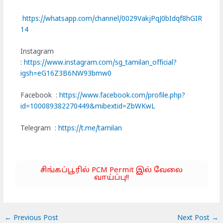
https://whatsapp.com/channel/0029VakjPqJ0bIdqf8hGIR
14
Instagram
:
https://www.instagram.com/sg_tamilan_official?
igsh=eG16Z3B6NW93bmw0
Facebook :
https://www.facebook.com/profile.php?
id=100089382270449&mibextid=ZbWKwL
Telegram :
https://t.me/tamilan
சிங்கப்பூரில் PCM Permit இல் வேலை
வாய்ப்பு!!
←
Previous Post
Next Post
→