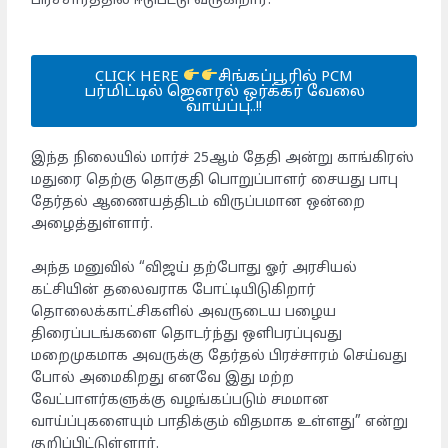
பிரச்சாரத்தில் ஈடுபட்டு வருகிறார்.
CLICK HERE
சிங்கப்பூரில் PCM
பர்மிட்டில் ஜெனரல் ஒர்க்கர் வேலை
வாய்ப்பு..!!
இந்த நிலையில் மார்ச் 25ஆம் தேதி அன்று காங்கிரஸ்
மதுரை தெற்கு தொகுதி பொறுப்பாளர் சையது பாபு
தேர்தல் ஆணையத்திடம் விருப்பமான ஒன்றை
அழைத்துள்ளார்.
அந்த மனுவில் “விஜய் தற்போது ஓர் அரசியல்
கட்சியின் தலைவராக போட்டியிடுகிறார்
தொலைக்காட்சிகளில் அவருடைய பழைய
திரைப்படங்களை தொடர்ந்து ஒளிபரப்புவது
மறைமுகமாக அவருக்கு தேர்தல் பிரச்சாரம் செய்வது
போல் அமைகிறது எனவே இது மற்ற
வேட்பாளர்களுக்கு வழங்கப்படும் சமமான
வாய்ப்புகளையும் பாதிக்கும் விதமாக உள்ளது” என்று
குறிப்பிட்டுள்ளார்.