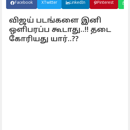
Facebook
X
Twitter
LinkedIn
Pinterest
W
விஜய் படங்களை இனி
ஒளிபரப்ப கூடாது..!! தடை
கோரியது யார்..??