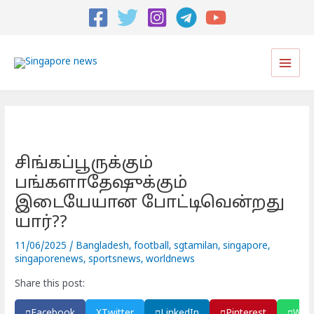
Post
navigation
Main
Men
சிங்கப்பூருக்கும்
பங்களாதேஷுக்கும்
இடையேயான போட்டிவென்றது
யார்??
11/06/2025
/
Bangladesh
,
football
,
sgtamilan
,
singapore
,
singaporenews
,
sportsnews
,
worldnews
Share this post:
Facebook
X
Twitter
LinkedIn
Pinterest
Wha