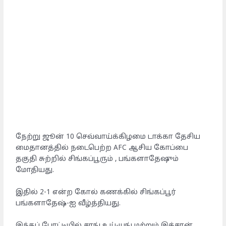
நேற்று ஜூன் 10 செவ்வாய்க்கிழமை டாக்கா தேசிய
மைதானத்தில் நடைபெற்ற AFC ஆசிய கோப்பை
தகுதி சுற்றில் சிங்கப்பூரும் , பங்களாதேஷும்
மோதியது.
இதில் 2-1 என்ற கோல் கணக்கில் சிங்கப்பூர்
பங்களாதேஷ்-ஐ வீழ்த்தியது.
இந்தப் போட்டியில் சாங் உய்-யங் மற்றும் இக்சான்