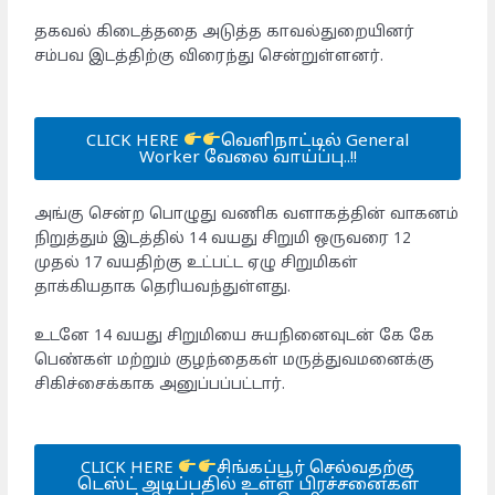
தகவல் கிடைத்ததை அடுத்த காவல்துறையினர்
சம்பவ இடத்திற்கு விரைந்து சென்றுள்ளனர்.
CLICK HERE
வெளிநாட்டில் General
Worker வேலை வாய்ப்பு..!!
அங்கு சென்ற பொழுது வணிக வளாகத்தின் வாகனம்
நிறுத்தும் இடத்தில் 14 வயது சிறுமி ஒருவரை 12
முதல் 17 வயதிற்கு உட்பட்ட ஏழு சிறுமிகள்
தாக்கியதாக தெரியவந்துள்ளது.
உடனே 14 வயது சிறுமியை சுயநினைவுடன் கே கே
பெண்கள் மற்றும் குழந்தைகள் மருத்துவமனைக்கு
சிகிச்சைக்காக அனுப்பப்பட்டார்.
CLICK HERE
சிங்கப்பூர் செல்வதற்கு
டெஸ்ட் அடிப்பதில் உள்ள பிரச்சனைகள்