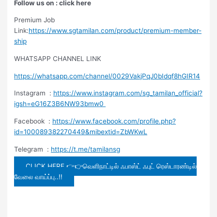
Follow us on : click here
Premium Job
Link:
https://www.sgtamilan.com/product/premium-member-
ship
WHATSAPP CHANNEL LINK
https://whatsapp.com/channel/0029VakjPqJ0bIdqf8hGIR14
Instagram :
https://www.instagram.com/sg_tamilan_official?
igsh=eG16Z3B6NW93bmw0
Facebook :
https://www.facebook.com/profile.php?
id=100089382270449&mibextid=ZbWKwL
Telegram :
https://t.me/tamilansg
CLICK HERE 👉👉வெளிநாட்டில் ஃபாஸ்ட் ஃபுட் ரெஸ்டாரண்டில்
வேலை வாய்ப்பு..!!