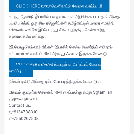
CLICK HERE 👉👉வெளிநாட்டு வேலை வாய்ப்பு..!!
கடந்த ஆண்டு இபாஸில் பல தளர்வுகள் அறிவிக்கப்பட்டதால் அதை
பயன்படுத்தி ஒரு சில ஏஜென்ட்கள் தமிழ்நாட்டில் பலரை ஏமாற்றி
உள்ளனர். எனவே இப்பொழுது சிங்கப்பூருக்கு செல்ல சற்று
கடினமாகவே உள்ளது.
இப்பொழுதெல்லாம் நீங்கள் இபாசில் செல்ல வேண்டும் என்றால்
கட்டாயம் உங்களிடம் RMI அல்லது Avanz இருக்க வேண்டும்.
CLICK HERE 👉👉சிங்கப்பூர் ஏர்போர்ட்டில் வேலை
வாய்ப்பு..!!
நீங்கள் டிகிரி அல்லது டிப்ளமோ படித்திருக்க வேண்டும்.
மிகவும் குறைந்த செலவில் RMI எடுப்பதற்கு நமது Sgtamilan
குழுவை நாடலாம்.
Contact us:
👉8124738010
👉7550207508