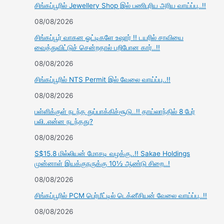
சிங்கப்பூரில் Jewellery Shop இல் பணிபுரிய அரிய வாய்ப்பு..!!
08/08/2026
சிங்கப்பூர் வாகன ஓட்டிகளே உஷார் !! டயரில் சாவியை
வைத்துவிட்டுச் சென்றதால் பறிபோன கார்..!!
08/08/2026
சிங்கப்பூரில் NTS Permit இல் வேலை வாய்ப்பு..!!
08/08/2026
பள்ளிக்குள் நடந்த துப்பாக்கிச்சூடு..!! தாய்லாந்தில் 8 பேர்
பலி..என்ன நடந்தது?
08/08/2026
S$15.8 மில்லியன் மோசடி வழக்கு..!! Sakae Holdings
முன்னாள் இயக்குநருக்கு 10½ ஆண்டு சிறை..!
08/08/2026
சிங்கப்பூரில் PCM பெர்மீட்டில் டெக்னீசியன் வேலை வாய்ப்பு..!!
08/08/2026