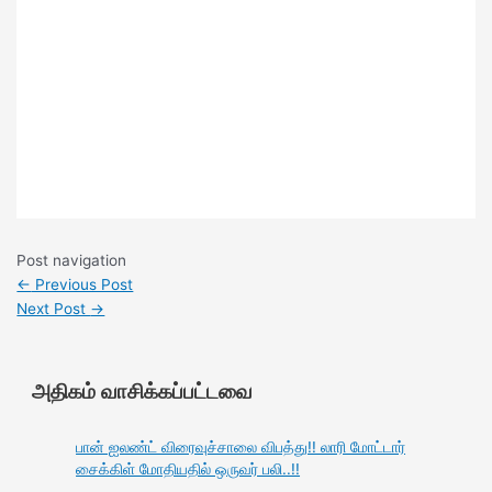
Post navigation
←
Previous Post
Next Post
→
அதிகம் வாசிக்கப்பட்டவை
பான் ஐலண்ட் விரைவுச்சாலை விபத்து!! லாரி மோட்டார்
சைக்கிள் மோதியதில் ஒருவர் பலி..!!