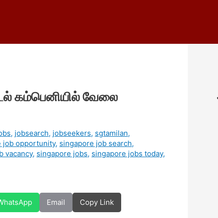
்டல் கம்பெனியில் வேலை
obs
,
jobsearch
,
jobseekers
,
sgtamilan
,
 job opportunity
,
singapore job search
,
b vacancy
,
singapore jobs
,
singapore jobs today
,
WhatsApp
Email
Copy Link