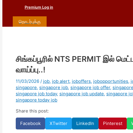
Premium Log in
தொடர்புக்கு
சிங்கப்பூரில் NTS PERMIT இல் மெட
வாய்ப்பு..!
11/03/2026
/
job
,
job alert
,
joboffers
,
jobopportunities
,
j
singapore
,
singapore job
,
singapore job offer
,
singapore
singapore job today
,
singapore job update
,
singapore jo
singapore today job
Share this post:
Facebook
X
Twitter
LinkedIn
Pinterest