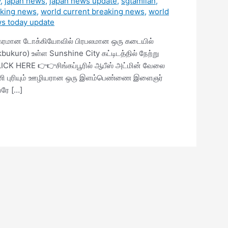
y
,
japan news
,
japan news update
,
sgtamilan
,
aking news
,
world current breaking news
,
world
s today update
தலைநகரமான டோக்கியோவில் பிரபலமான ஒரு கடையில்
kbukuro) உள்ள Sunshine City கட்டிடத்தில் நேற்று
 CLICK HERE 👉👉சிங்கப்பூரில் ஆபீஸ் அட்மின் வேலை
 பணி புரியும் ஊழியரான ஒரு இளம்பெண்ணை இளைஞர்
வரே […]