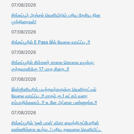
07/08/2026
சிங்கப்பூர் அஞ்சல் வெளியிடும் புதிய தேசிய தின
முத்திரைகள்!
07/08/2026
சிங்கப்பூரில் E Pass இல் வேலை வாய்ப்பு..!!
07/08/2026
சிங்கப்பூரில் கிச்சனர் சாலை கொலை வழக்கு:
குற்றவாளிக்கு 17 மாத சிறை..!!
07/08/2026
இன்ஜினியரிங் படித்தவர்களுக்கு வெளிநாட்டில்
வேலை வாய்ப்பு..!! மாதம் ரூ.1 லட்சம் வரை
சம்பாதிக்கலாம்..!! உடனே அப்ளை பண்ணுங்க.!!
07/08/2026
சிங்கப்பூரில் ‘ஒன் பாஸ்’ விசா வைத்திருப்போரின்
எண்ணிக்கை உயர்வு..! புதிய தகவலை வெளியிட்ட