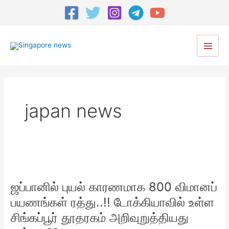
Main
Men
japan news
ஜப்பானில்
புயல்
ஜப்பானில் புயல் காரணமாக 800 விமானப்
காரணமாக
800
பயணங்கள் ரத்து..!! டோக்கியாவில் உள்ள
விமானப்
சிங்கப்பூர் தூதரகம் அறிவுறுத்தியது
பயணங்கள்