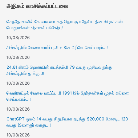
அதிகம் வாசிக்கப்பட்டவை
செந்தோசாவில் கோலாகலமாகத் தொடரும் தேசிய தின விழாக்கள்:
பொதுமக்கள் உற்சாகப் பங்கேற்பு!
10/08/2026
சிங்கப்பூரில் வேலை வாய்ப்பு..!! உடனே அப்ளே செய்யவும்..!!
10/08/2026
24.81 கிராம் ஹெராயின் கடத்தல்.!! 79 வயது முதியவருக்கு
சிங்கப்பூரில் தூக்கு..!!
10/08/2026
வெளிநாட்டில் வேலை வாய்ப்பு..!! 1991 இல் பிறந்தவர்கள் முதல் அப்ளை
செய்யலாம்..!!
10/08/2026
ChatGPT மூலம் 14 வயது சிறுமியாக நடித்து $20,000 மோசடி..!!20
வயது இளைஞர் கைது..!!
10/08/2026