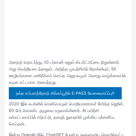
அதைத் தொடர்ந்து, IO டர்பைன் எனும் ஸ்டார்ட்அப்பை நிறுவினார்.
அது வெற்றியடைந்தாலும், அடுத்த முயற்சியில் தோல்வியும், 50
ஊழியர்களை பணிநீக்கம் செய்த அனுபவமும் அவரது வாழ்க்கையில்
கடின கட்டமாக அமைந்தது.
நல்ல சம்பளத்தோடு சிங்கப்பூரில் E-PASS வேலைவாய்ப்பு!!
2020-இல் கூகிளில் மென்பொருள் பொறியாளராகச் சேர்ந்த ஜெரீன்,
60 பேர் கொண்ட குழுவை உருவாக்கினார். AI பயிற்சி
உள்கட்டமைப்பில் ஈடுபட்டு, தரவுத் துறையில் முக்கிய பங்களிப்பு
செய்தார்.
இன்று OpenAI-இல், ChatGPT போன்று உலகளாவிய தொழில்நுட்ப