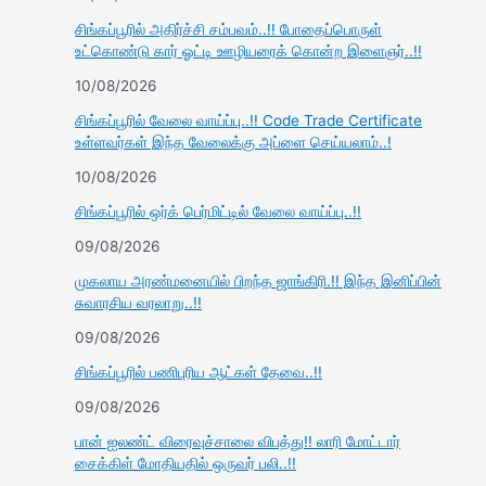
சிங்கப்பூரில் அதிர்ச்சி சம்பவம்..!! போதைப்பொருள்
உட்கொண்டு கார் ஓட்டி ஊழியரைக் கொன்ற இளைஞர்..!!
10/08/2026
சிங்கப்பூரில் வேலை வாய்ப்பு..!! Code Trade Certificate
உள்ளவர்கள் இந்த வேலைக்கு அப்ளை செய்யலாம்..!
10/08/2026
சிங்கப்பூரில் ஒர்க் பெர்மிட்டில் வேலை வாய்ப்பு..!!
09/08/2026
முகலாய அரண்மனையில் பிறந்த ஜாங்கிரி.!! இந்த இனிப்பின்
சுவாரசிய வரலாறு..!!
09/08/2026
சிங்கப்பூரில் பணிபுரிய ஆட்கள் தேவை..!!
09/08/2026
பான் ஐலண்ட் விரைவுச்சாலை விபத்து!! லாரி மோட்டார்
சைக்கிள் மோதியதில் ஒருவர் பலி..!!