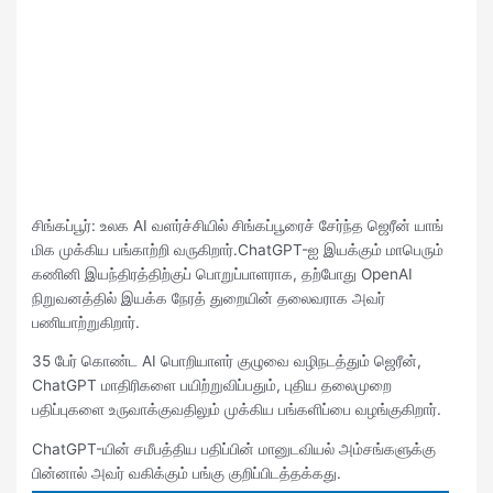
சிங்கப்பூர்: உலக AI வளர்ச்சியில் சிங்கப்பூரைச் சேர்ந்த ஜெரீன் யாங்
மிக முக்கிய பங்காற்றி வருகிறார்.ChatGPT-ஐ இயக்கும் மாபெரும்
கணினி இயந்திரத்திற்குப் பொறுப்பாளராக, தற்போது OpenAI
நிறுவனத்தில் இயக்க நேரத் துறையின் தலைவராக அவர்
பணியாற்றுகிறார்.
35 பேர் கொண்ட AI பொறியாளர் குழுவை வழிநடத்தும் ஜெரீன்,
ChatGPT மாதிரிகளை பயிற்றுவிப்பதும், புதிய தலைமுறை
பதிப்புகளை உருவாக்குவதிலும் முக்கிய பங்களிப்பை வழங்குகிறார்.
ChatGPT-யின் சமீபத்திய பதிப்பின் மானுடவியல் அம்சங்களுக்கு
பின்னால் அவர் வகிக்கும் பங்கு குறிப்பிடத்தக்கது.