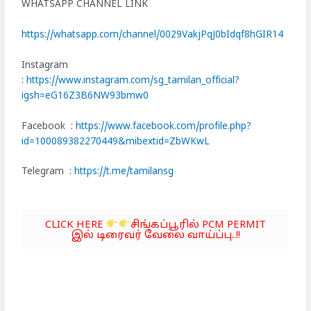
WHATSAPP CHANNEL LINK
https://whatsapp.com/channel/0029VakjPqJ0bIdqf8hGIR14
Instagram
:
https://www.instagram.com/sg_tamilan_official?
igsh=eG16Z3B6NW93bmw0
Facebook :
https://www.facebook.com/profile.php?
id=100089382270449&mibextid=ZbWKwL
Telegram :
https://t.me/tamilansg
CLICK HERE
சிங்கப்பூரில் PCM PERMIT
இல் டிரைவர் வேலை வாய்ப்பு..!!