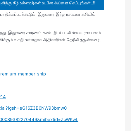
ிற்கு கீழ் உள்ளவர்கள் உடனே அப்ளை செய்யுங்கள்..!!
 பாதிக்கப்படக்கூடும். இதுவரை இந்த ரசாயன கசிவில்
ிறது. இதுவரை காரணம் கண்டறியப்படவில்லை. ரசாயனம்
்விக்கும் வசதி உள்ளதாக அதிகாரிகள் தெரிவித்துள்ளனர்.
/premium-member-ship
R14
fficial?igsh=eG16Z3B6NW93bmw0
d=100089382270449&mibextid=ZbWKwL