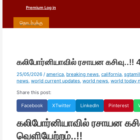
Premium Log in
தொடர்புக்கு
கலிபோர்னியாவில் ரசாயன கசிவு..!! 4
25/05/2026
/
america
,
breaking news
,
california
,
sgtami
news
,
world current updates
,
world news
,
world today 
Share this post:
Facebook
X
Twitter
LinkedIn
Pinterest
கலிபோர்னியாவில் ரசாயன கசிவு
வெளியேற்றம்..!!