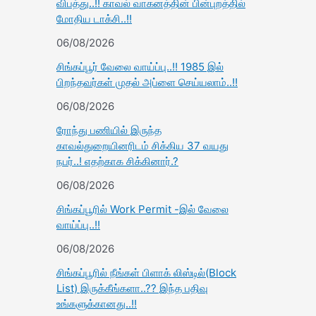
விபத்து..!! காவல் வாகனத்தின் பின்புறத்தில்
மோதிய டாக்சி..!!
06/08/2026
சிங்கப்பூர் வேலை வாய்ப்பு..!! 1985 இல்
பிறந்தவர்கள் முதல் அப்ளை செய்யலாம்..!!
06/08/2026
ரோந்து பணியில் இருந்த
காவல்துறையினரிடம் சிக்கிய 37 வயது
நபர்..! எதற்காக சிக்கினார்.?
06/08/2026
சிங்கப்பூரில் Work Permit -இல் வேலை
வாய்ப்பு..!!
06/08/2026
சிங்கப்பூரில் நீங்கள் பிளாக் லிஸ்டில்(Block
List) இருக்கீங்களா..?? இந்த பதிவு
உங்களுக்கானது..!!