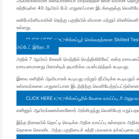
அமெரிக்காவின் கலிபோர்னியா மாநிலத்தில் உள்ள விமான தொழ
சுற்றியுள்ள 40 ஆயிரம் பேர் பாதுகாப்பான இடங்களுக்கு வெளியேற
கலிபோர்னியாவின் தெற்கு பகுதியில் விமான மற்றும் விண்வெளி
உள்ளது.
CLICK HERE 👉👉சிங்கப்பூர் செல்வதற்கான Skilled Test 
அப்டேட் இதோ..!!
அதில் 7 ஆயிரம் கேலன் மெத்தில் மெத்திகிரிலேட் என்ற ரசாயனம்
ரசாயனமானது பிளாஸ்டிக் தயாரிக்க பயன்படுத்தக் கூடியது.
இவை எளிதில் ஆவியாகக் கூடியது மற்றும் தீப்பிடிக்க கூடியது
உள்ளவர்களை பாதுகாப்பான இடத்திற்கு வெளியேற்றப்பட்டுள்ளனர
CLICK HERE 👉👉சிங்கப்பூரில் வேலை வாய்ப்பு..!! அனுபவ
எனினும் ஆயிரக்கணக்கானோர் அங்கிருந்து வெளியேற மறுப்பதாகவ
இந்த நிலையில் தொட்டி வெடிக்க அதிக வாய்ப்பு உள்ளதாக அதிகார
தொகை கொண்ட அந்த பகுதியைச் சுற்றி பரவலாக நச்சுப்புகை பரவ