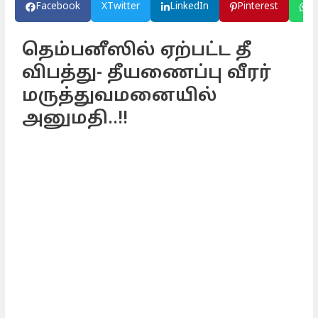
Facebook
X
Twitter
LinkedIn
Pinterest
W
தெம்பனீஸில் ஏற்பட்ட தீ
விபத்து- தீயணைப்பு வீரர்
மருத்துவமனையில்
அனுமதி..!!