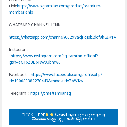
Premium Job
Link:
https://www.sgtamilan.com/product/premium-
member-ship
WHATSAPP CHANNEL LINK
https://whatsapp.com/channel/0029VakjPqJ0bIdqf8hGIR14
Instagram
:
https://www.instagram.com/sg_tamilan_official?
igsh=eG16Z3B6NW93bmw0
Facebook :
https://www.facebook.com/profile.php?
id=100089382270449&mibextid=ZbWKwL
Telegram :
https://t.me/tamilansg
CLICK HERE
வெளிநாட்டில் டிரைவர்
வேலைக்கு ஆட்கள் தேவை..!!