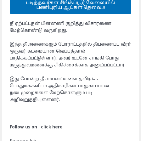
படித்தவர்கள் சிங்கப்பூர் வேலையில்
பணிபுரிய ஆட்கள் தேவை..!!
தீ ஏற்பட்டதன் பின்னணி குறித்து விசாரணை
மேற்கொண்டு வருகிறது.
இந்த தீ அணைக்கும் போராட்டத்தில் தீயணைப்பு வீரர்
ஒருவர் கடமையான வெப்பத்தால்
பாதிக்கப்பட்டுள்ளார். அவர் உடனே சாங்கி போது
மருத்துவமனைக்கு சிகிச்சைக்காக அனுப்பப்பட்டார்.
இது போன்ற தீ சம்பவங்களை தவிர்க்க
பொதுமக்களிடம் அதிகாரிகள் பாதுகாப்பான
நடைமுறைகளை மேற்கொள்ளும் படி
அறிவுறுத்தியுள்ளனர்.
Follow us on : click here