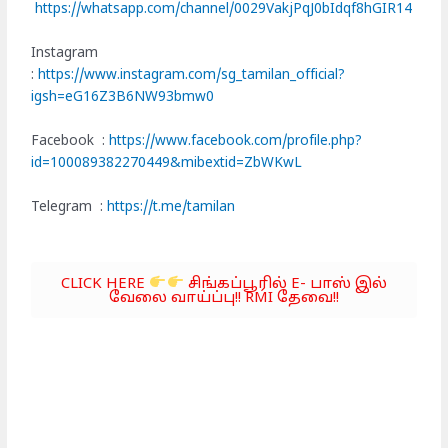
https://whatsapp.com/channel/0029VakjPqJ0bIdqf8hGIR14
Instagram
:
https://www.instagram.com/sg_tamilan_official?
igsh=eG16Z3B6NW93bmw0
Facebook :
https://www.facebook.com/profile.php?
id=100089382270449&mibextid=ZbWKwL
Telegram :
https://t.me/tamilan
CLICK HERE
சிங்கப்பூரில் E- பாஸ் இல்
வேலை வாய்ப்பு!! RMI தேவை!!