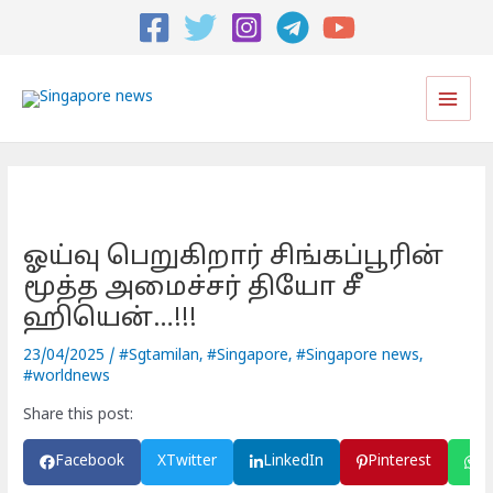
Post
navigation
Main
Men
ஓய்வு பெறுகிறார் சிங்கப்பூரின்
மூத்த அமைச்சர் தியோ சீ
ஹியென்…!!!
23/04/2025
/
#Sgtamilan
,
#Singapore
,
#Singapore news
,
#worldnews
Share this post:
Facebook
X
Twitter
LinkedIn
Pinterest
W