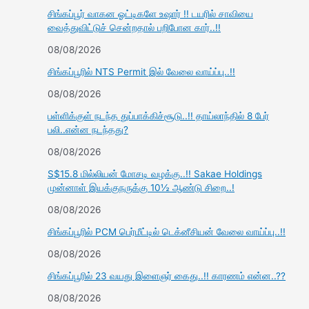
சிங்கப்பூர் வாகன ஓட்டிகளே உஷார் !! டயரில் சாவியை
வைத்துவிட்டுச் சென்றதால் பறிபோன கார்..!!
08/08/2026
சிங்கப்பூரில் NTS Permit இல் வேலை வாய்ப்பு..!!
08/08/2026
பள்ளிக்குள் நடந்த துப்பாக்கிச்சூடு..!! தாய்லாந்தில் 8 பேர்
பலி..என்ன நடந்தது?
08/08/2026
S$15.8 மில்லியன் மோசடி வழக்கு..!! Sakae Holdings
முன்னாள் இயக்குநருக்கு 10½ ஆண்டு சிறை..!
08/08/2026
சிங்கப்பூரில் PCM பெர்மீட்டில் டெக்னீசியன் வேலை வாய்ப்பு..!!
08/08/2026
சிங்கப்பூரில் 23 வயது இளைஞர் கைது..!! காரணம் என்ன..??
08/08/2026