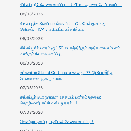
சிங்கப்பூரில் வேலை வாய்ப்பு..!! U-Turn அப்ளை செய்யலாம்..!!
08/08/2026
சிங்கப்பூர்-மலேசியா எல்லையில் கடும் போக்குவரத்து
நெரிசல்..! ICA வெளியிட்ட எச்சரிக்கை..!
08/08/2026
சிங்கப்பூரில் மாதம் ரூ.1.50 லட்சத்திற்கும் அதிகமாக சம்பளம்
வாங்கும் வேலை வாய்ப்பு..!!
08/08/2026
உங்களிடம் Skilled Certificate உள்ளதா.?? அப்போ இந்த
வேலை உங்களுக்கு தான்..!!
07/08/2026
சிங்கப்பூர் பொருளாதார உத்தியில் மாற்றம் தேவை:
தொழிலாளர் கட்சி வலியுறுத்தல்..!!
07/08/2026
வெளிநாட்டில் பியூட்டிசியன் வேலை வாய்ப்பு..!!
07/08/2026