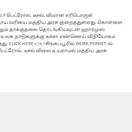
..!! பெட்ரோல், டீசல், விமான எரிபொருள்
ஆதாய வரியை மத்திய அரசு குறைத்துள்ளது. கொள்ளை
ரேலும் தாக்குதலை தொடங்கியவுடன் ஹார்முஸ்
 உலக நாடுகளுக்கு கச்சா எண்ணெய் விநியோகம்
ு. CLICK HERE 👉👉சிங்கப்பூரில் WORK PERMIT-ல்
 பெட்ரோல், டீசல் விலை உயராமல் மத்திய அரசு