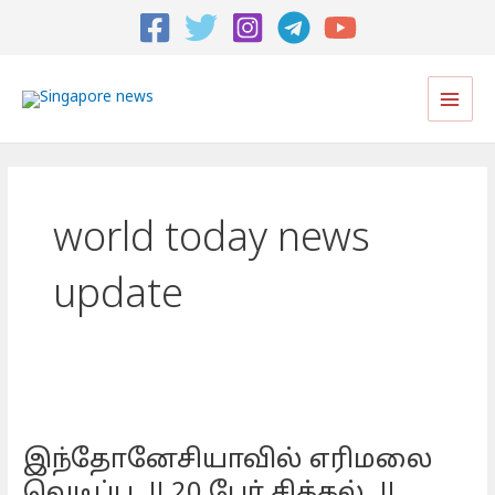
Main
Men
world today news
update
இந்தோனேசியாவில்
எரிமலை
இந்தோனேசியாவில் எரிமலை
வெடிப்பு..!!
20
வெடிப்பு..!! 20 பேர் சிக்கல்..!!