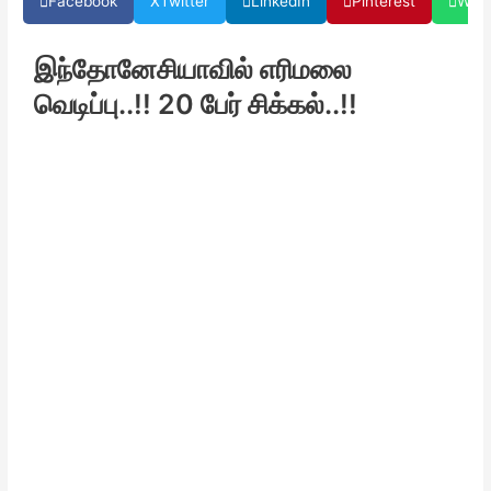
Facebook
X
Twitter
LinkedIn
Pinterest
Wha
இந்தோனேசியாவில் எரிமலை
வெடிப்பு..!! 20 பேர் சிக்கல்..!!