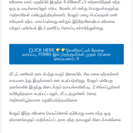
எரிமலை வாய் பகுதியில் இருந்த 4 கிலோமீட்டர் சுற்றளவிற்குள் எந்த
ஒரு நடவடிக்கையிலும் ஈடுபட வேண்டாம் என்று பொதுமக்களுக்கு
அதிகாரிகள் வலியுறுத்தியுள்ளனர். மேலும் மழை பெய்வதால் மண்
சரிவுகள் ஏற்பட வாய்ப்புள்ளது என்றும் இந்தோனேஷியா எரிமலை
மற்றும் புவியியல் இடர் தணிப்பு அமைப்பு எச்சரித்துள்ளது.
CLICK HERE
வெளிநாட்டில் வேலை
வாய்ப்பு..!!1990-இல் பிறந்தவர்கள் முதல் அப்ளை
செய்யலாம்..!!
மீட்புப் பணிகள் நடைபெற்று வரும் நிலையில், சில மலை ஏற்பவர்கள்
காயமடைந்து இருக்கலாம் என கூறப்படுகிறது. மேலும் பல்வேறு
தளங்களில் இருந்து கிடைக்கும் தகவல்களின்படி, 2 சிங்கப்பூரர்கள்
உயிரிழந்ததாக கூறப்பட்டாலும், மீட்பு குழுவினர் அதை
அதிகாரப்பூர்வமாக உறுதிப்படுத்தவில்லை.
மேலும் இந்த எரிமலை வெடிப்பினால் தற்போது வரை எந்த ஒரு
விமானங்களும் பாதிக்கப்பட்டதாக எந்த தகவலும் கிடைக்கவில்லை.