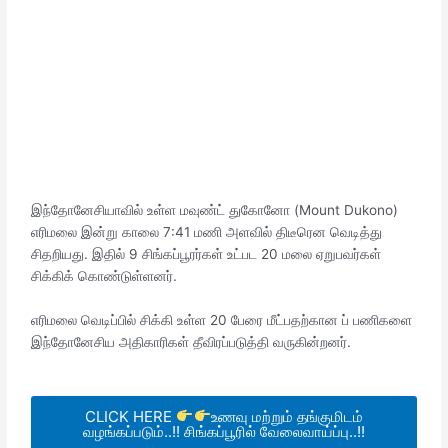
இந்தோனேசியாவில் உள்ள மவுண்ட் துகோனோ (Mount Dukono)
எரிமலை இன்று காலை 7:41 மணி அளவில் திடீரென வெடித்து
சிதறியது. இதில் 9 சிங்கப்பூரர்கள் உட்பட 20 மலை ஏறுபவர்கள்
சிக்கிக் கொண்டுள்ளனர்.
எரிமலை வெடிப்பில் சிக்கி உள்ள 20 பேரை மீட்பதற்கான ப் பணிகளை
இந்தோனேசிய அதிகாரிகள் தீவிரப்படுத்தி வருகின்றனர்.
CLICK HERE
உணவு மற்றும் தங்குமிடம்
வழங்கப்படும்..!! சிங்கப்பூரில் வேலைவாய்ப்பு..!!