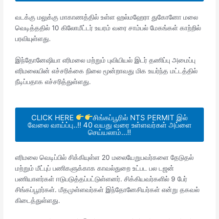
வடக்கு மலுக்கு மாகாணத்தில் உள்ள ஹல்மஹேரா துகோனோ மலை
வெடித்ததில் 10 கிலோமீட்டர் உயரம் வரை சாம்பல் மேகங்கள் காற்றில்
பரவியுள்ளது.
இந்தோனேஷியா எரிமலை மற்றும் புவியியல் இடர் தணிப்பு அமைப்பு
எரிமலையின் எச்சரிக்கை நிலை மூன்றாவது மிக உயர்ந்த மட்டத்தில்
நீடிப்பதாக எச்சரித்துள்ளது.
CLICK HERE
சிங்கப்பூரில் NTS PERMIT இல்
வேலை வாய்ப்பு..!! 40 வயது வரை உள்ளவர்கள் அப்ளை
செய்யலாம்…!!
எரிமலை வெடிப்பில் சிக்கியுள்ள 20 மலையேறுபவர்களை தேடுதல்
மற்றும் மீட்புப் பணிகளுக்காக காவல்துறை உட்பட பல டஜன்
பணியாளர்கள் ஈடுபடுத்தப்பட்டுள்ளனர். சிக்கியவர்களில் 9 பேர்
சிங்கப்பூரர்கள். மீதமுள்ளவர்கள் இந்தோனேசியர்கள் என்று தகவல்
கிடைத்துள்ளது.