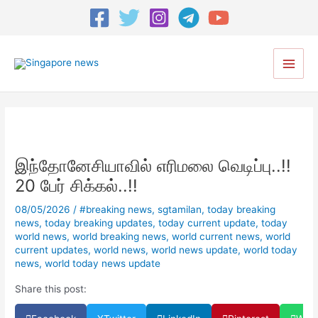
Post
navigation
Main
Men
இந்தோனேசியாவில் எரிமலை வெடிப்பு..!!
20 பேர் சிக்கல்..!!
08/05/2026
/
#breaking news
,
sgtamilan
,
today breaking
news
,
today breaking updates
,
today current update
,
today
world news
,
world breaking news
,
world current news
,
world
current updates
,
world news
,
world news update
,
world today
news
,
world today news update
Share this post: