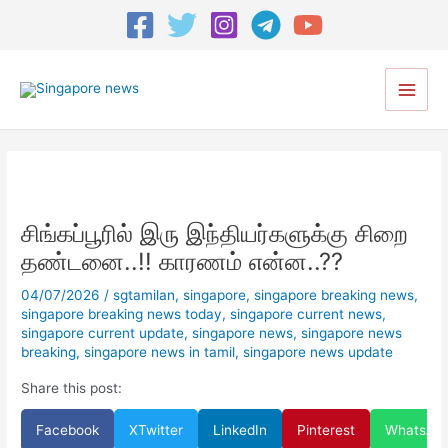
Post
navigation
Main
Men
சிங்கப்பூரில் இரு இந்தியர்களுக்கு சிறை
தண்டனை..!! காரணம் என்ன..??
04/07/2026
/
sgtamilan
,
singapore
,
singapore breaking news
,
singapore breaking news today
,
singapore current news
,
singapore current update
,
singapore news
,
singapore news
breaking
,
singapore news in tamil
,
singapore news update
Share this post:
Facebook
X
Twitter
LinkedIn
Pinterest
WhatsAp