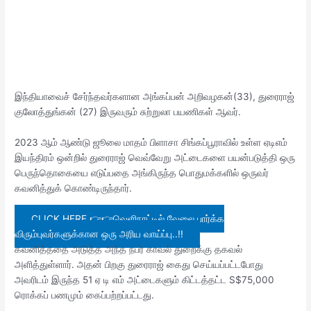
இந்தியாவைச் சேர்ந்தவர்களான அங்கப்பன் அறிவழகன்(33), துரைராஜ்
குலோத்துங்கன் (27) இருவரும் சுற்றுலா பயணிகள் ஆவர்.
2023 ஆம் ஆண்டு ஜூலை மாதம் பிளாசா சிங்கப்பூராவில் உள்ள ஏடிஎம்
இயந்திரம் ஒன்றில் துரைராஜ் வெவ்வேறு அட்டைகளை பயன்படுத்தி ஒரு
பெருந்தொகையை எடுப்பதை அங்கிருந்த பொதுமக்களில் ஒருவர்
கவனித்துக் கொண்டிருந்தார்.
CLICK HERE 👉👉வெளிநாட்டில் வேலை பார்க்க
விரும்புவர்களுக்கான ஒரு அரிய வாய்ப்பு..!!
கவனித்ததை அடுத்த அந்த நபர் காவல் துறைக்கு தகவல்
அளித்துள்ளார். அதன் பிறகு துரைராஜ் கைது செய்யப்பட்டபோது
அவரிடம் இருந்த 51 ஏ டி எம் அட்டைகளும் கிட்டத்தட்ட S$75,000
ரொக்கப் பணமும் கைப்பற்றப்பட்டது.