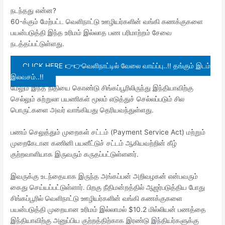
நடந்தது என்ன?
60-க்கும் மேற்பட்ட வெளிநாட்டு ஊழியர்களின் வங்கி கணக்குகளை
பயன்படுத்தி இந்த உரிமம் இல்லாத பண பரிமாற்றம் சேவை
நடத்தப்பட்டுள்ளது.
CLICK HERE 👉👉வெளிநாட்டில் வேலை வாய்ப்பு..!! தங்கும் இடம்
இலவசம்..!!
மேலும் இந்த நிதியை கொண்டு சிங்கப்பூரிலிருந்து இந்தியாவிற்கு
செல்லும் சுற்றுலா பயணிகள் மூலம் எடுத்துச் செல்லப்படும் சில
பொருட்களை அவர் வாங்கியது தெரியவந்துள்ளது.
பணம் செலுத்தும் முறைகள் சட்டம் (Payment Service Act) மற்றும்
முறைகேடான கணினி பயனீட்டுச் சட்டம் ஆகியவற்றின் கீழ்
குற்றவாளியாக இருவரும் கருதப்பட்டுள்ளனர்.
இவருக்கு உடந்தையாக இருந்த அங்கப்பன் அறிவழகன் என்பவரும்
கைது செய்யப்பட்டுள்ளார். பிறகு நீதிமன்றத்தில் ஆஜர்படுத்திய போது
சிங்கப்பூரில் வெளிநாட்டு ஊழியர்களின் வங்கி கணக்குகளை
பயன்படுத்தி முறையான உரிமம் இல்லாமல் $10.2 மில்லியன் பணத்தை
இந்தியாவிற்கு அனுப்பிய குற்றத்திற்காக இரண்டு இந்தியர்களுக்கு