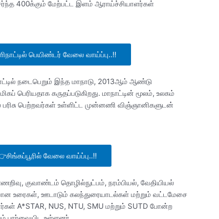
சேர்ந்த 400க்கும் மேற்பட்ட இளம் ஆராய்ச்சியாளர்கள்
ட்டில் பெயிண்டர் வேலை வாய்ப்பு..!!
பாட்டில் நடைபெறும் இந்த மாநாடு, 2013ஆம் ஆண்டு
மிகப் பெரியதாக கருதப்படுகிறது. மாநாட்டின் மூலம், உலகம்
 பரிசு பெற்றவர்கள் உள்ளிட்ட முன்னணி விஞ்ஞானிகளுடன்
ங்கப்பூரில் வேலை வாய்ப்பு..!!
்ணறிவு, குவாண்டம் தொழில்நுட்பம், நரம்பியல், வேதியியல்
ான உரைகள், ஊடாடும் கலந்துரையாடல்கள் மற்றும் வட்டமேசை
ாளர்கள் A*STAR, NUS, NTU, SMU மற்றும் SUTD போன்ற
ம் பார்வையிட உள்ளனர்.