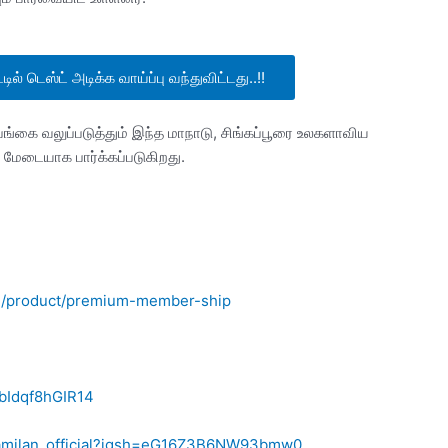
் டெஸ்ட் அடிக்க வாய்ப்பு வந்துவிட்டது..!!
்கை வலுப்படுத்தும் இந்த மாநாடு, சிங்கப்பூரை உலகளாவிய
ய மேடையாக பார்க்கப்படுகிறது.
om/product/premium-member-ship
0bIdqf8hGIR14
tamilan_official?igsh=eG16Z3B6NW93bmw0