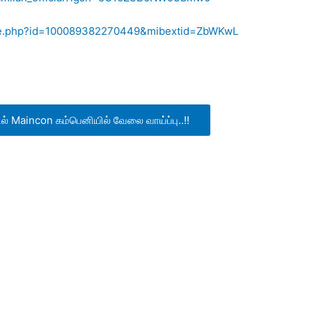
file.php?id=100089382270449&mibextid=ZbWKwL
் Maincon கம்பெனியில் வேலை வாய்ப்பு..!!