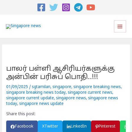
Post
navigation
Main
Men
பாலர் பள்ளி ஆசிரியர்களுக்கு
அன்பின் பரிசுப் பொதி..!!!
01/09/2025
/
sgtamilan
,
singapore
,
singapore breaking news
,
singapore breaking news today
,
singapore current news
,
singapore current update
,
singapore news
,
singapore news
today
,
singapore news update
Share this post:
Facebook
X
Twitter
LinkedIn
Pinterest
W