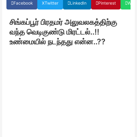
Facebook
X
Twitter
LinkedIn
Pinterest
Wha
சிங்கப்பூர் பிரதமர் அலுவலகத்திற்கு
வந்த வெடிகுண்டு மிரட்டல்..!!
உண்மையில் நடந்தது என்ன..??