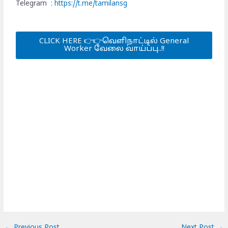
Telegram :
https://t.me/tamilansg
CLICK HERE 👉👉வெளிநாட்டில் General
Worker வேலை வாய்ப்பு..!!
←
Previous Post
Next Post
→