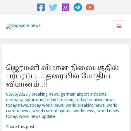
Post
navigation
Main
Men
ஜெர்மனி விமான நிலையத்தில்
பரபரப்பு..!! தரையில் மோதிய
விமானம்..!!
06/06/2026
/
breaking news
,
german airport incidents
,
germany
,
sgtamilan
,
today breaking
,
today breaking news
,
today news
,
today world news
,
world breaking news
,
world
current news
,
world current update
,
world news
,
world news
today
,
world news update
Share this post: