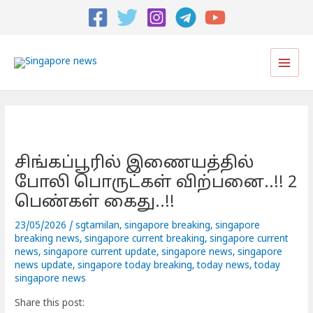
Post
navigation
Main
Men
சிங்கப்பூரில் இணையத்தில்
போலி பொருட்கள் விற்பனை..!! 2
பெண்கள் கைது..!!
23/05/2026
/
sgtamilan
,
singapore breaking
,
singapore
breaking news
,
singapore current breaking
,
singapore current
news
,
singapore current update
,
singapore news
,
singapore
news update
,
singapore today breaking
,
today news
,
today
singapore news
Share this post: