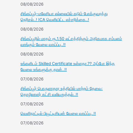
08/08/2026
சிங்கப்பூர்-மலேசியா எல்லையில் கடும் போக்குவரத்து
நெரிசல்..! ICA வெளியிட்ட எச்சரிக்கை..!
08/08/2026
சிங்கப்பூரில் மாதம் ரூ.1.50 லட்சத்திற்கும் அதிகமாக சம்பளம்
வாங்கும் வேலை வாய்ப்பு..!!
08/08/2026
உங்களிடம் Skilled Certificate உள்ளதா.?? அப்போ இந்த
வேலை உங்களுக்கு தான்..!!
07/08/2026
சிங்கப்பூர் பொருளாதார உத்தியில் மாற்றம் தேவை:
தொழிலாளர் கட்சி வலியுறுத்தல்..!!
07/08/2026
வெளிநாட்டில் பியூட்டிசியன் வேலை வாய்ப்பு..!!
07/08/2026