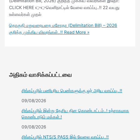
(Delimitation Bill, 2026) குறித்த முக்கிய விவரங்கள் இதோ:
CLICK HERE 👉👉வெளிநாட்டில் வேலை வாய்ப்பு..!! 22 வயது
உள்ளவர்கள் முதல்
தொகுதி மறுவரையறை மசோதா (Delimitation Bill) – 2026
குறித்த முக்கிய விவரங்கள்..!!
Read More »
அதிகம் வாசிக்கப்பட்டவை
சிங்கப்பூரில் பணிபுரிய பெண்களுக்கு ஓர் அரிய வாய்ப்பு..!!
09/08/2026
சிங்கப்பூரில் இன்று தேசிய தின கொண்டாட்டம்..! உற்சாகமாக
கொண்டாடும் மக்கள்.!
09/08/2026
சிங்கப்பூரில் NTS/S PASS இல் வேலை வாய்ப்பு..!!