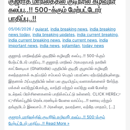
குஜராத் மாநிலத்தில் குடிநீரில் கழிவுநீர்
கலப்பு..!! 500-க்கும் மேற்பட்டோர்
பாதிப்பு..!!
05/06/2026
/
gujarat
,
india breaking news
,
india breaking
news today
,
india breaking updates
,
india current breaking
,
india current breaking news
,
india current news
,
india
important news
,
india news
,
sgtamilan
,
today news
குஜராத் மாநிலத்தில் குடிநீரில் கழிவுநீர் கலப்பு..!! 500-க்கும்
மேற்பட்டோர் பாதிப்பு..!! குஜராத் மாநிலம் அகமதாபாத் நகரின்
காட்லோடியா (Ghatlodia) பகுதியில் குடிநீர் குழாயில் கழிவுநீர்
கலந்ததாகக் கூறப்படும் சம்பவம் பெரும் பரபரப்பை ஏற்படுத்தியுள்ளது.
இதனால் அப்பகுதியில் உள்ள பல குடியிருப்பு வளாகங்களைச் சேர்ந்த
மக்கள் வயிற்றுப்போக்கு, வாந்தி மற்றும் வயிற்று வலி போன்ற
உடல்நலப் பிரச்சினைகளால் பாதிக்கப்பட்டு உள்ளனர். CLICK HERE👉
👉சிங்கப்பூரில் ரெஸ்டாரண்டில் வேலை வாய்ப்பு…!! உணவு மற்றும்
தங்குமிடம் இலவசம்..!! அகன்ஷா, நவரத்னா, வந்தே மாதரம், […]
குஜராத் மாநிலத்தில் குடிநீரில் கழிவுநீர் கலப்பு..!! 500-க்கும்
மேற்பட்டோர் பாதிப்பு..!!
Read More »