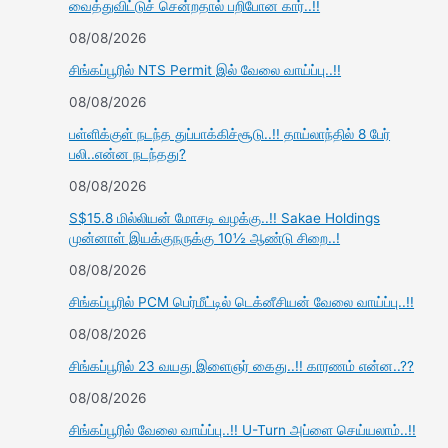
வைத்துவிட்டுச் சென்றதால் பறிபோன கார்..!!
08/08/2026
சிங்கப்பூரில் NTS Permit இல் வேலை வாய்ப்பு..!!
08/08/2026
பள்ளிக்குள் நடந்த துப்பாக்கிச்சூடு..!! தாய்லாந்தில் 8 பேர்
பலி..என்ன நடந்தது?
08/08/2026
S$15.8 மில்லியன் மோசடி வழக்கு..!! Sakae Holdings
முன்னாள் இயக்குநருக்கு 10½ ஆண்டு சிறை..!
08/08/2026
சிங்கப்பூரில் PCM பெர்மீட்டில் டெக்னீசியன் வேலை வாய்ப்பு..!!
08/08/2026
சிங்கப்பூரில் 23 வயது இளைஞர் கைது..!! காரணம் என்ன..??
08/08/2026
சிங்கப்பூரில் வேலை வாய்ப்பு..!! U-Turn அப்ளை செய்யலாம்..!!