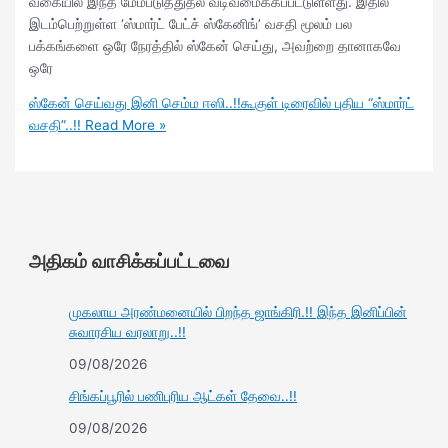
வகையில் இந்த மேம்படுத்துதல் வடிவமைக்கப்பட்டுள்ளது. இதில்
இடம்பெற்றுள்ள ‘ஸ்மார்ட் பேட்ச் ஸ்கேனிங்’ வசதி மூலம் பல
பக்கங்களை ஒரே நேரத்தில் ஸ்கேன் செய்து, அவற்றை தானாகவே
ஒரே
ஸ்கேன் செய்வது இனி செம்ம ஈஸி..!!கூகுள் டிரைவில் புதிய “ஸ்மார்ட்
வசதி”..!!
Read More »
அதிகம் வாசிக்கப்பட்டவை
முகலாய அரண்மனையில் பிறந்த ஜாங்கிரி.!! இந்த இனிப்பின்
சுவாரசிய வரலாறு..!!
09/08/2026
சிங்கப்பூரில் பணிபுரிய ஆட்கள் தேவை..!!
09/08/2026