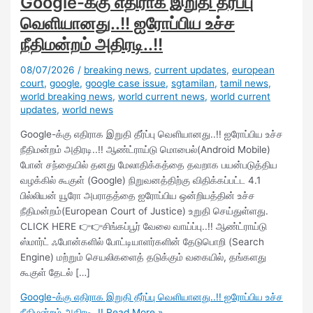
Google-க்கு எதிராக இறுதி தீர்ப்பு
வெளியானது..!! ஐரோப்பிய உச்ச
நீதிமன்றம் அதிரடி..!!
08/07/2026
/
breaking news
,
current updates
,
european
court
,
google
,
google case issue
,
sgtamilan
,
tamil news
,
world breaking news
,
world current news
,
world current
updates
,
world news
Google-க்கு எதிராக இறுதி தீர்ப்பு வெளியானது..!! ஐரோப்பிய உச்ச
நீதிமன்றம் அதிரடி..!! ஆண்ட்ராய்டு மொபைல்(Android Mobile)
போன் சந்தையில் தனது மேலாதிக்கத்தை தவறாக பயன்படுத்திய
வழக்கில் கூகுள் (Google) நிறுவனத்திற்கு விதிக்கப்பட்ட 4.1
பில்லியன் யூரோ அபராதத்தை ஐரோப்பிய ஒன்றியத்தின் உச்ச
நீதிமன்றம்(European Court of Justice) உறுதி செய்துள்ளது.
CLICK HERE 👉👉சிங்கப்பூர் வேலை வாய்ப்பு..!! ஆண்ட்ராய்டு
ஸ்மார்ட் ஃபோன்களில் போட்டியாளர்களின் தேடுபொறி (Search
Engine) மற்றும் செயலிகளைத் தடுக்கும் வகையில், தங்களது
கூகுள் தேடல் […]
Google-க்கு எதிராக இறுதி தீர்ப்பு வெளியானது..!! ஐரோப்பிய உச்ச
நீதிமன்றம் அதிரடி..!!
Read More »