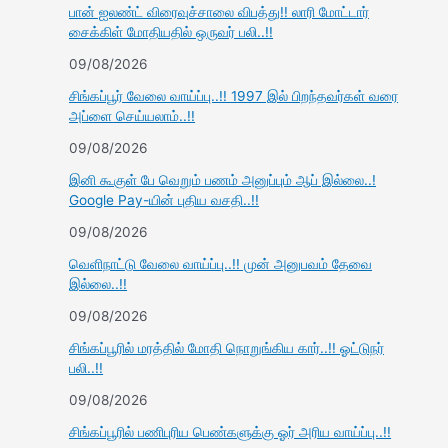
பான் ஐலண்ட் விரைவுச்சாலை விபத்து!! லாரி மோட்டார்
சைக்கிள் மோதியதில் ஒருவர் பலி..!!
09/08/2026
சிங்கப்பூர் வேலை வாய்ப்பு..!! 1997 இல் பிறந்தவர்கள் வரை
அப்ளை செய்யலாம்..!!
09/08/2026
இனி கூகுள் பே வெறும் பணம் அனுப்பும் ஆப் இல்லை..!
Google Pay-யின் புதிய வசதி..!!
09/08/2026
வெளிநாட்டு வேலை வாய்ப்பு..!! முன் அனுபவம் தேவை
இல்லை..!!
09/08/2026
சிங்கப்பூரில் மரத்தில் மோதி நொறுங்கிய கார்..!! ஓட்டுநர்
பலி..!!
09/08/2026
சிங்கப்பூரில் பணிபுரிய பெண்களுக்கு ஓர் அரிய வாய்ப்பு..!!