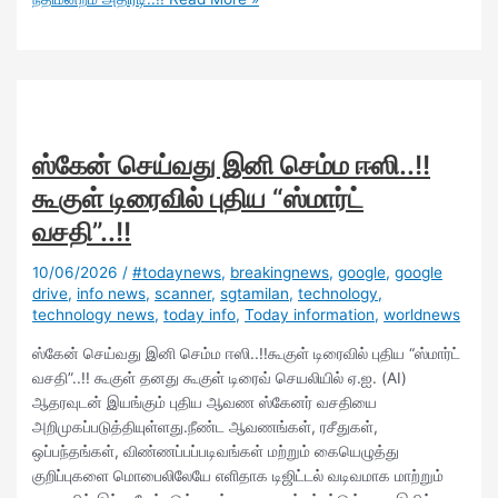
ஸ்கேன் செய்வது இனி செம்ம ஈஸி..!!
கூகுள் டிரைவில் புதிய “ஸ்மார்ட்
வசதி”..!!
10/06/2026
/
#todaynews
,
breakingnews
,
google
,
google
drive
,
info news
,
scanner
,
sgtamilan
,
technology
,
technology news
,
today info
,
Today information
,
worldnews
ஸ்கேன் செய்வது இனி செம்ம ஈஸி..!!கூகுள் டிரைவில் புதிய “ஸ்மார்ட்
வசதி”..!! கூகுள் தனது கூகுள் டிரைவ் செயலியில் ஏ.ஐ. (AI)
ஆதரவுடன் இயங்கும் புதிய ஆவண ஸ்கேனர் வசதியை
அறிமுகப்படுத்தியுள்ளது.நீண்ட ஆவணங்கள், ரசீதுகள்,
ஒப்பந்தங்கள், விண்ணப்பப்படிவங்கள் மற்றும் கையெழுத்து
குறிப்புகளை மொபைலிலேயே எளிதாக டிஜிட்டல் வடிவமாக மாற்றும்