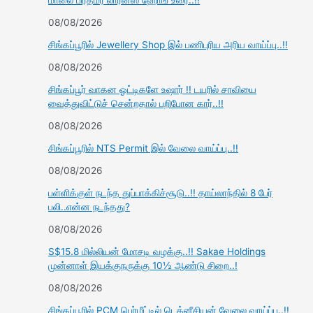
மாலை பிரதமர் லாரன்ஸ் ஹோங் உரை..!!
08/08/2026
சிங்கப்பூரில் Jewellery Shop இல் பணிபுரிய அரிய வாய்ப்பு..!!
08/08/2026
சிங்கப்பூர் வாகன ஓட்டிகளே உஷார் !! டயரில் சாவியை
வைத்துவிட்டுச் சென்றதால் பறிபோன கார்..!!
08/08/2026
சிங்கப்பூரில் NTS Permit இல் வேலை வாய்ப்பு..!!
08/08/2026
பள்ளிக்குள் நடந்த துப்பாக்கிச்சூடு..!! தாய்லாந்தில் 8 பேர்
பலி..என்ன நடந்தது?
08/08/2026
S$15.8 மில்லியன் மோசடி வழக்கு..!! Sakae Holdings
முன்னாள் இயக்குநருக்கு 10½ ஆண்டு சிறை..!
08/08/2026
சிங்கப்பூரில் PCM பெர்மீட்டில் டெக்னீசியன் வேலை வாய்ப்பு..!!