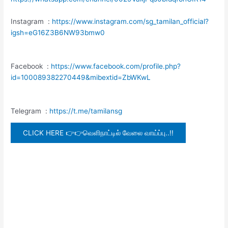
Instagram :
https://www.instagram.com/sg_tamilan_official?
igsh=eG16Z3B6NW93bmw0
Facebook :
https://www.facebook.com/profile.php?
id=100089382270449&mibextid=ZbWKwL
Telegram :
https://t.me/tamilansg
CLICK HERE 👉👉வெளிநாட்டில் வேலை வாய்ப்பு..!!