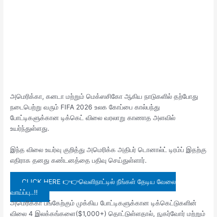
அமெரிக்கா, கனடா மற்றும் மெக்ஸசிகோ ஆகிய நாடுகளில் தற்போது
நடைபெற்று வரும் FIFA 2026 உலக கோப்பை கால்பந்து
போட்டிகளுக்கான டிக்கெட் விலை வரலாறு காணாத அளவில்
உயர்ந்துள்ளது.
இந்த விலை உயர்வு குறித்து அமெரிக்க அதிபர் டொனால்ட் டிரம்ப் இதற்கு
எதிராக தனது கண்டனத்தை பதிவு செய்துள்ளார்.
CLICK HERE 👉👉வெளிநாட்டில் நீங்கள் தேடிய வேலை
வாய்ப்பு..!!
அமெரிக்கா பங்கேற்கும் முக்கிய போட்டிகளுக்கான டிக்கெட்டுகளின்
விலை 4 இலக்கங்களை($1,000+) தொட்டுள்ளதால், நுகர்வோர் மற்றும்