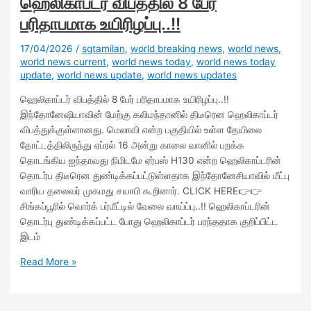
ஹெலிகாப்டர் விபத்தில் 8 பேர்
பரிதாபமாக உயிரிழப்பு..!!
17/04/2026
/
sgtamilan
,
world breaking news
,
world news
,
world news current
,
world news today
,
world news today
update
,
world news update
,
world news updates
ஹெலிகாப்டர் விபத்தில் 8 பேர் பரிதாபமாக உயிரிழப்பு..!!
இந்தோனேஷியாவின் மேற்கு கலிமந்தானில் திடீரென ஹெலிகாப்டர்
விபத்துக்குள்ளானது. மெலாவி என்ற பகுதியில் உள்ள தேயிலை
தோட்டத்திலிருந்து ஏப்ரல் 16 அன்று காலை வானில் பறக்க
தொடங்கிய ஐந்தாவது நிமிடமே ஏர்பஸ் H130 என்ற ஹெலிகாப்டரின்
தொடர்ப திடீரென துண்டிக்கப்பட்டுள்ளதாக இந்தோனேசியாவில் மீட்பு
வாரிய தலைவர் முகமது சயாபி கூறினார். CLICK HERE👉👉
சிங்கப்பூரில் வொர்க் பர்மீட்டில் வேலை வாய்ப்பு..!! ஹெலிகாப்டரின்
தொடர்பு துண்டிக்கப்பட்ட போது ஹெலிகாப்டர் பரந்ததாக குறிப்பிட்ட
இடம்
Read More »