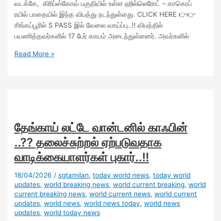
வடக்கே, கிரிப்ஸ்கோவ் பகுதியில் உள்ள ஹில்லெரோட் – காகெரப்
ரயில் பாதையில் இந்த விபத்து நடந்துள்ளது. CLICK HERE 👉👉
சிங்கப்பூரில் S PASS இல் வேலை வாய்ப்பு..!! விபத்தில்
பயணித்தவர்களில் 17 பேர் காயம் அடைந்துள்ளனர். அவர்களில்
Read More »
தேங்காய் லட்டே வான்டனில் காஃபின்
..?? தலைச்சுற்றல் ஏற்படுவதாக
வாடிக்கையாளர்கள் புகார்..!!
18/04/2026
/
sgtamilan
,
today world news
,
today world
updates
,
world breaking news
,
world current breaking
,
world
current breaking news
,
world current news
,
world current
updates
,
world news
,
world news today
,
world news
updates
,
world today news