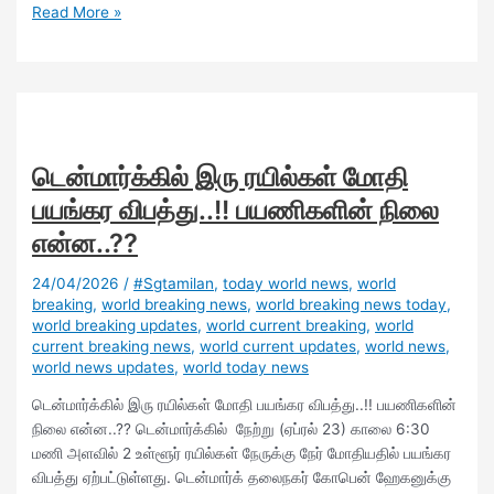
Read More »
டென்மார்க்கில் இரு ரயில்கள் மோதி
பயங்கர விபத்து..!! பயணிகளின் நிலை
என்ன..??
24/04/2026
/
#Sgtamilan
,
today world news
,
world
breaking
,
world breaking news
,
world breaking news today
,
world breaking updates
,
world current breaking
,
world
current breaking news
,
world current updates
,
world news
,
world news updates
,
world today news
டென்மார்க்கில் இரு ரயில்கள் மோதி பயங்கர விபத்து..!! பயணிகளின்
நிலை என்ன..?? டென்மார்க்கில் நேற்று (ஏப்ரல் 23) காலை 6:30
மணி அளவில் 2 உள்ளூர் ரயில்கள் நேருக்கு நேர் மோதியதில் பயங்கர
விபத்து ஏற்பட்டுள்ளது. டென்மார்க் தலைநகர் கோபென் ஹேகனுக்கு