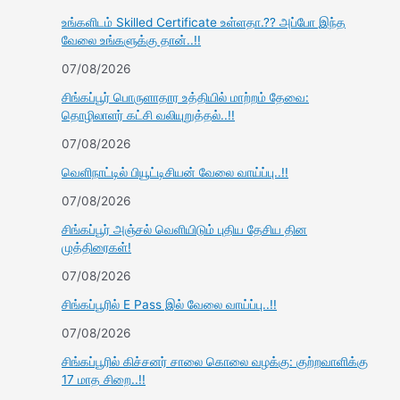
உங்களிடம் Skilled Certificate உள்ளதா.?? அப்போ இந்த
வேலை உங்களுக்கு தான்..!!
07/08/2026
சிங்கப்பூர் பொருளாதார உத்தியில் மாற்றம் தேவை:
தொழிலாளர் கட்சி வலியுறுத்தல்..!!
07/08/2026
வெளிநாட்டில் பியூட்டிசியன் வேலை வாய்ப்பு..!!
07/08/2026
சிங்கப்பூர் அஞ்சல் வெளியிடும் புதிய தேசிய தின
முத்திரைகள்!
07/08/2026
சிங்கப்பூரில் E Pass இல் வேலை வாய்ப்பு..!!
07/08/2026
சிங்கப்பூரில் கிச்சனர் சாலை கொலை வழக்கு: குற்றவாளிக்கு
17 மாத சிறை..!!