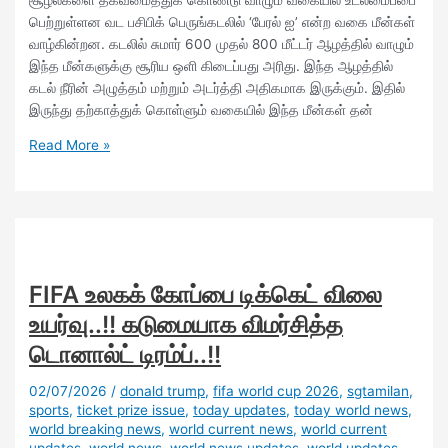
பெற்றுள்ளன வட பசிபிக் பெருங்கடலில் ‘பேரல் ஐ’ என்ற வகை மீன்கள்
வாழ்கின்றன. கடலில் சுமார் 600 முதல் 800 மீட்டர் ஆழத்தில் வாழும்
இந்த மீன்களுக்கு சூரிய ஒளி கிடைப்பது அரிது. இந்த ஆழத்தில்
கடல் நீரின் அழுத்தம் மற்றும் அடர்த்தி அதிகமாக இருக்கும். இதில்
இருந்து தற்காத்துக் கொள்ளும் வகையில் இந்த மீன்கள் தன்
Read More »
FIFA உலகக் கோப்பை டிக்கெட் விலை
உயர்வு..!! கடுமையாக விமர்சித்த
டொனால்ட் டிரம்ப்..!!
02/07/2026
/
donald trump
,
fifa world cup 2026
,
sgtamilan
,
sports
,
ticket prize issue
,
today updates
,
today world news
,
world breaking news
,
world current news
,
world current
updates
,
world news
,
world news updates
,
world updates