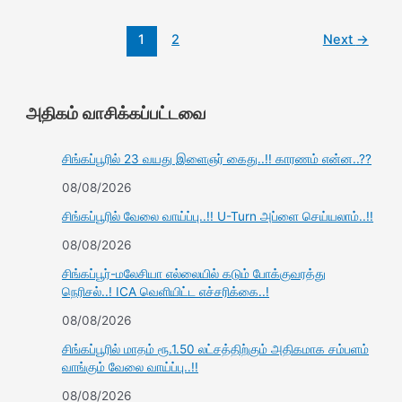
1
2
Next
→
அதிகம் வாசிக்கப்பட்டவை
சிங்கப்பூரில் 23 வயது இளைஞர் கைது..!! காரணம் என்ன..??
08/08/2026
சிங்கப்பூரில் வேலை வாய்ப்பு..!! U-Turn அப்ளை செய்யலாம்..!!
08/08/2026
சிங்கப்பூர்-மலேசியா எல்லையில் கடும் போக்குவரத்து
நெரிசல்..! ICA வெளியிட்ட எச்சரிக்கை..!
08/08/2026
சிங்கப்பூரில் மாதம் ரூ.1.50 லட்சத்திற்கும் அதிகமாக சம்பளம்
வாங்கும் வேலை வாய்ப்பு..!!
08/08/2026