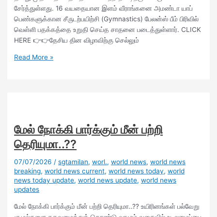
சேர்த்துள்ளது. 16 வயதையான இளம் வீராங்கனை அமண்டா யாப்
பெண்களுக்கான சீருடற்பயிற்சி (Gymnastics) பேலன்ஸ் பீம் பிரிவில்
வெள்ளி பதக்கத்தை உறுதி செய்த சாதனை படைத்துள்ளார். CLICK
HERE 👉👉தேசிய தின விழாவிற்கு செல்லும்
Read More »
மேல் நோக்கி பார்க்கும் மீன் பற்றி
தெரியுமா..??
07/07/2026
/
sgtamilan
,
worl.
,
world news
,
world news
breaking
,
world news current
,
world news today
,
world
news today update
,
world news update
,
world news
updates
மேல் நோக்கி பார்க்கும் மீன் பற்றி தெரியுமா..?? உயிரினங்கள் பல்வேறு
சூழல்களை தகவமைத்துக் கொண்டு வாழும் வகையில் உடலமைப்பை