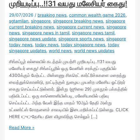
முறியடிப்பு..!!31 வயது மலேசியர் கைது!
29/07/2026
/
breaking news
,
common wealth game 2026
,
sgtamilan
,
singapore
,
singapore breaking news
,
singapore
current breaking news
,
singapore current news
,
singapore
news
,
singapore news in tamil
,
singapore news tamil
,
singapore news update
,
singapore sports news
,
singapore
today news
,
today news
,
today singapore news
,
today
singapore updates
,
world news
,
world news updates
சிங்கப்பூர் எல்லையில் கடத்தல் முயற்சி முறியடிப்பு..!!31 வயது
மலேசியர் கைது! சிங்கப்பூரில் ஒரு வேனின் சரக்குப் பகுதியில்
4300க்கும் மேற்பட்ட மின்னணு சிகரெட் கார்ட்ரிச்சுகளை மறைத்து
வைத்துக்கொண்டு, நாட்டிற்குள் நுழைய முயன்ற மலேசிய ஓட்டுநர்
கைது செய்யப்பட்டுள்ளார். இன்று (ஜூலை 29) முகநூல் பக்கத்தில்
பதிவிடப்பட்ட ஒரு காணொளியின்படி, மலேசியாவில் பதிவு
செய்யப்பட்ட அந்த வேன் இந்த மாதம் 10ஆம் தேதி அன்று
உட்லண்ட்ஸ் சோதனைச் சாவடியில் இடைமறிக்கப்பட்டுள்ளது. CLICK
HERE 👉👉தேசிய தின விழாவிற்கு செல்லும் […]
Read More »