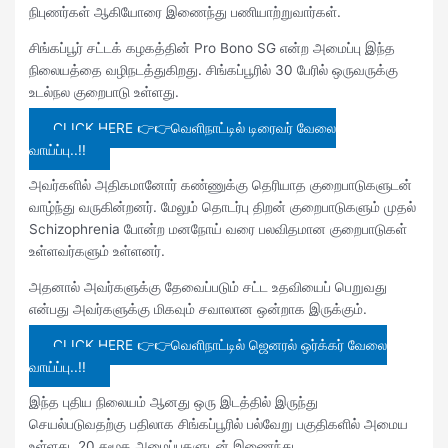
நிபுணர்கள் ஆகியோரை இணைந்து பணியாற்றுவார்கள்.
சிங்கப்பூர் சட்டக் கழகத்தின் Pro Bono SG என்ற அமைப்பு இந்த
நிலையத்தை வழிநடத்துகிறது. சிங்கப்பூரில் 30 பேரில் ஒருவருக்கு
உடல்நல குறைபாடு உள்ளது.
CLICK HERE 👉👉வெளிநாட்டில் டிரைவர் வேலை
வாய்ப்பு..!!
அவர்களில் அதிகமானோர் கண்ணுக்கு தெரியாத குறைபாடுகளுடன்
வாழ்ந்து வருகின்றனர். மேலும் தொடர்பு திறன் குறைபாடுகளும் முதல்
Schizophrenia போன்ற மனநோய் வரை பலவிதமான குறைபாடுகள்
உள்ளவர்களும் உள்ளனர்.
அதனால் அவர்களுக்கு தேவைப்படும் சட்ட உதவியைப் பெறுவது
என்பது அவர்களுக்கு மிகவும் சவாலான ஒன்றாக இருக்கும்.
CLICK HERE 👉👉வெளிநாட்டில் ஜெனரல் ஒர்க்கர் வேலை
வாய்ப்பு..!!
இந்த புதிய நிலையம் ஆனது ஒரு இடத்தில் இருந்து
செயல்படுவதற்கு பதிலாக சிங்கப்பூரில் பல்வேறு பகுதிகளில் அமைய
உள்ளது. 20 சமூக அமைப்புகளுடன் இணைந்து