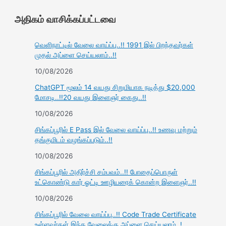
அதிகம் வாசிக்கப்பட்டவை
வெளிநாட்டில் வேலை வாய்ப்பு..!! 1991 இல் பிறந்தவர்கள்
முதல் அப்ளை செய்யலாம்..!!
10/08/2026
ChatGPT மூலம் 14 வயது சிறுமியாக நடித்து $20,000
மோசடி..!!20 வயது இளைஞர் கைது..!!
10/08/2026
சிங்கப்பூரில் E Pass இல் வேலை வாய்ப்பு..!! உணவு மற்றும்
தங்குமிடம் வழங்கப்படும்..!!
10/08/2026
சிங்கப்பூரில் அதிர்ச்சி சம்பவம்..!! போதைப்பொருள்
உட்கொண்டு கார் ஓட்டி ஊழியரைக் கொன்ற இளைஞர்..!!
10/08/2026
சிங்கப்பூரில் வேலை வாய்ப்பு..!! Code Trade Certificate
உள்ளவர்கள் இந்த வேலைக்கு அப்ளை செய்யலாம்..!