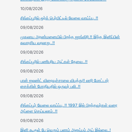
10/08/2026
சிங்கப்பூரில் ஒர்க் பெர்மிட்டில் வேலை வாய்ப்பு..!!
09/08/2026
முகலாய அரண்மனையில் பிறந்த ஜாங்கிரி.!! இந்த இனிப்பின்
சுவாரசிய வரலாறு..!!
09/08/2026
சிங்கப்பூரில் பணிபுரிய ஆட்கள் தேவை..!!
09/08/2026
பான் ஐலண்ட் விரைவுச்சாலை விபத்து!! லாரி மோட்டார்
சைக்கிள் மோதியதில் ஒருவர் பலி..!!
09/08/2026
சிங்கப்பூர் வேலை வாய்ப்பு..!! 1997 இல் பிறந்தவர்கள் வரை
அப்ளை செய்யலாம்..!!
09/08/2026
இனி கூகுள் பே வெறும் பணம் அனுப்பும் ஆப் இல்லை..!